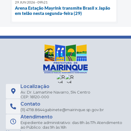
29 JUN 2026 - 09h21
Arena Estação Mayrink transmite Brasil x Japão
em telão nesta segunda-feira (29)
Localização
Av. Dr. Lamartine Navarro, 514 Centro
CEP: 18120-000
Contato
(11) 4718.8644
gabinete@mairinque.sp.gov.br
Atendimento
Expediente administrativo: das 8h às 17h Atendimento
ao Público: das 9h às 16h