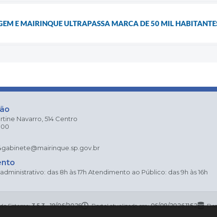
GEM E MAIRINQUE ULTRAPASSA MARCA DE 50 MIL HABITANTE
ção
rtine Navarro, 514 Centro
000
4
gabinete@mairinque.sp.gov.br
ento
dministrativo: das 8h às 17h Atendimento ao Público: das 9h às 16h
 do Sistema:
3.5.3 - 19/06/2026
Portal atualizado em:
06/08/2026 11:52
Dad