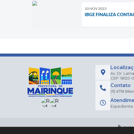
10 NOV 2023
IBGE FINALIZA CONTA
Localiza
Av. Dr. Lama
CEP: 18120-
Contato
(11) 4718.864
Atendim
Expediente a
Versão