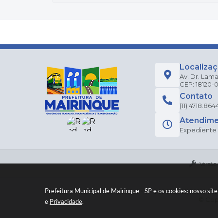
Localiza
Av. Dr. Lama
CEP: 18120-
Contato
(11) 4718.864
Atendim
Expediente a
Versão
Prefeitura Municipal de Mairinque - SP e os cookies: nosso si
© Copy
e
Privacidade
.