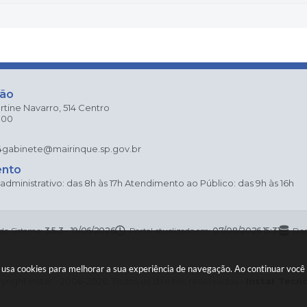
ção
rtine Navarro, 514 Centro
000
4
gabinete@mairinque.sp.gov.br
ento
dministrativo: das 8h às 17h Atendimento ao Público: das 9h às 16h
 do Sistema:
3.5.3 - 19/06/2026
Portal atualizado em:
07/08/2026 15:31
Dad
te usa cookies para melhorar a sua experiência de navegação. Ao continuar voc
right Instar - 2006-2026. Todos os direitos reservados -
Instar Tecn