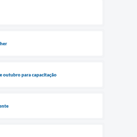
lher
de outubro para capacitação
ente