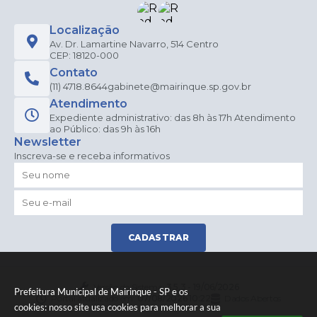
Localização
Av. Dr. Lamartine Navarro, 514 Centro
CEP: 18120-000
Contato
(11) 4718.8644
gabinete@mairinque.sp.gov.br
Atendimento
Expediente administrativo: das 8h às 17h Atendimento
ao Público: das 9h às 16h
Newsletter
Inscreva-se e receba informativos
CADASTRAR
Versão do Sistema:
3.5.3 - 19/06/2026
Prefeitura Municipal de Mairinque - SP e os
Portal atualizado em:
07/08/2026 10:22
Dados Abertos
cookies: nosso site usa cookies para melhorar a sua