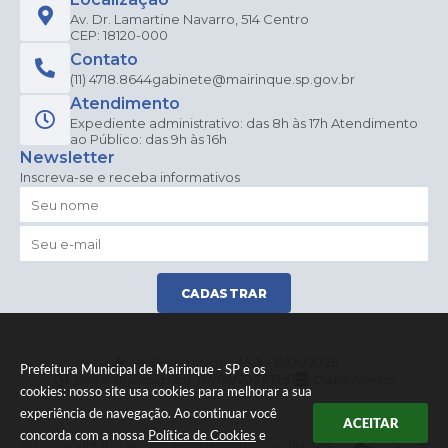
Av. Dr. Lamartine Navarro, 514 Centro
CEP: 18120-000
Contato
(11) 4718.8644
gabinete@mairinque.sp.gov.br
Atendimento
Expediente administrativo: das 8h às 17h Atendimento
ao Público: das 9h às 16h
Newsletter
Inscreva-se e receba informativos
CADASTRAR
Versão do Sistema:
3.5.3 - 19/06/2026
Prefeitura Municipal de Mairinque - SP e os
Portal atualizado em:
07/08/2026 15:31
Dados Abertos
cookies: nosso site usa cookies para melhorar a sua
experiência de navegação. Ao continuar você
ACEITAR
concorda com a nossa
Política de Cookies
e
© Copyright Instar - 2006-2026. Todos os direitos