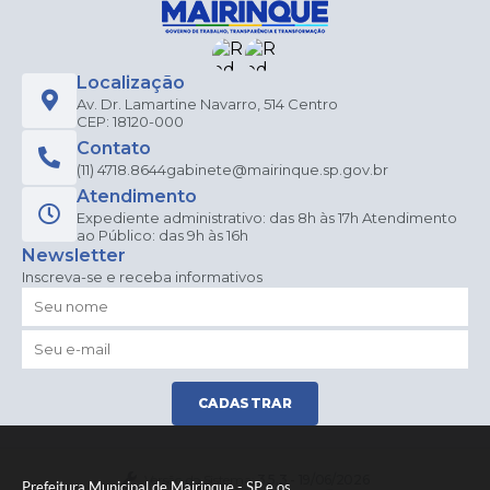
Localização
Av. Dr. Lamartine Navarro, 514 Centro
CEP: 18120-000
Contato
(11) 4718.8644
gabinete@mairinque.sp.gov.br
Atendimento
Expediente administrativo: das 8h às 17h Atendimento
ao Público: das 9h às 16h
Newsletter
Inscreva-se e receba informativos
CADASTRAR
Versão do Sistema:
3.5.3 - 19/06/2026
Prefeitura Municipal de Mairinque - SP e os