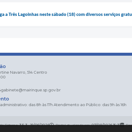
ga a Três Lagoinhas neste sábado (18) com diversos serviços gratu
ção
rtine Navarro, 514 Centro
000
4
gabinete@mairinque.sp.gov.br
ento
dministrativo: das 8h às 17h Atendimento ao Público: das 9h às 16h
 do Sistema:
3.5.3 - 19/06/2026
Portal atualizado em:
07/08/2026 15:31
Dad