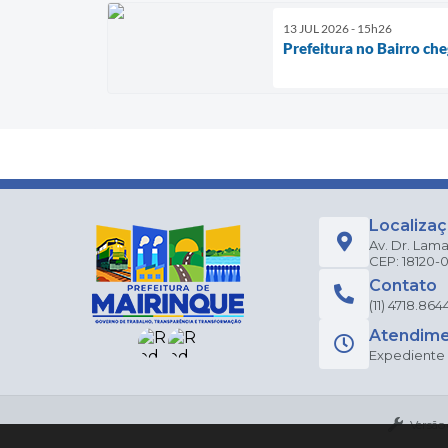
13 JUL 2026 - 15h26
Prefeitura no Bairro che
Localiza
Av. Dr. Lama
CEP: 18120-
Contato
(11) 4718.864
Atendim
Expediente a
Versão