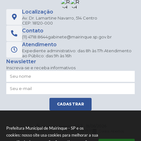
Localização
Av. Dr. Lamartine Navarro, 514 Centro
CEP: 18120-000
Contato
(11) 4718.8644
gabinete@mairinque.sp.gov.br
Atendimento
Expediente administrativo: das 8h às 17h Atendimento
ao Público: das 9h às 16h
Newsletter
Inscreva-se e receba informativos
CADASTRAR
Versão do Sistema:
3.5.3 - 19/06/2026
Prefeitura Municipal de Mairinque - SP e os
Portal atualizado em:
05/08/2026 13:15
Dados Abertos
cookies: nosso site usa cookies para melhorar a sua