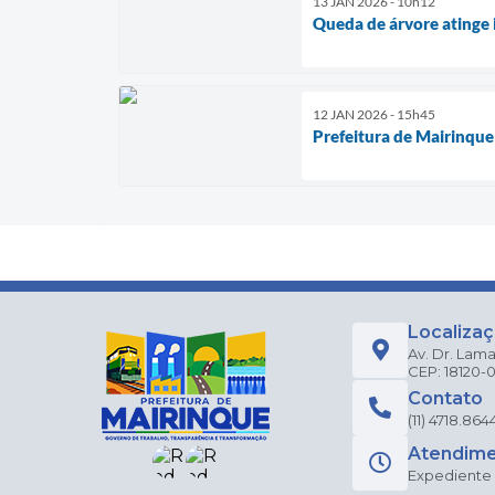
13 JAN 2026 - 10h12
Queda de árvore atinge 
12 JAN 2026 - 15h45
Prefeitura de Mairinqu
Localiza
Av. Dr. Lama
CEP: 18120-
Contato
(11) 4718.864
Atendim
Expediente a