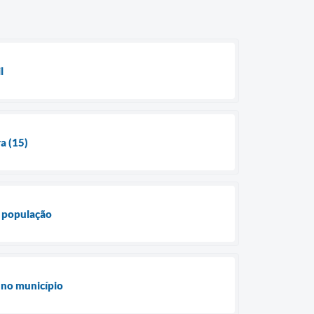
l
ra (15)
a população
o no município