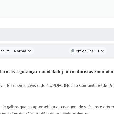
 MÍDIAS
RECEBA NOTÍCIAS
eitura:
Tom de voz:
iu mais segurança e mobilidade para motoristas e morador
ivil, Bombeiros Civis e do NUPDEC (Núcleo Comunitário de Pro
a de galhos que comprometiam a passagem de veículos e oferec
condições de tráfego, além de prevenir acidentes.