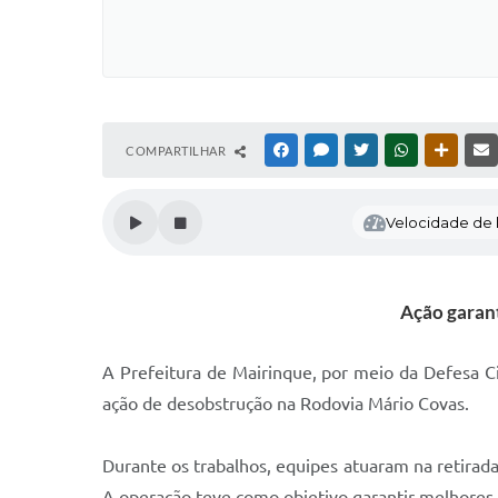
COMPARTILHAR
FACEBOOK
MESSENGER
TWITTER
WHATSAPP
OUTRAS
Velocidade de l
Ação garant
A Prefeitura de Mairinque, por meio da Defesa C
ação de desobstrução na Rodovia Mário Covas.
Durante os trabalhos, equipes atuaram na retirad
A operação teve como objetivo garantir melhores 