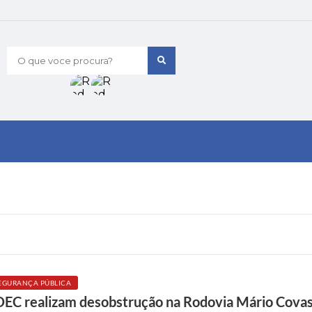
O que voce procura?
EGURANÇA PÚBLICA
DEC realizam desobstrução na Rodovia Mário Cova