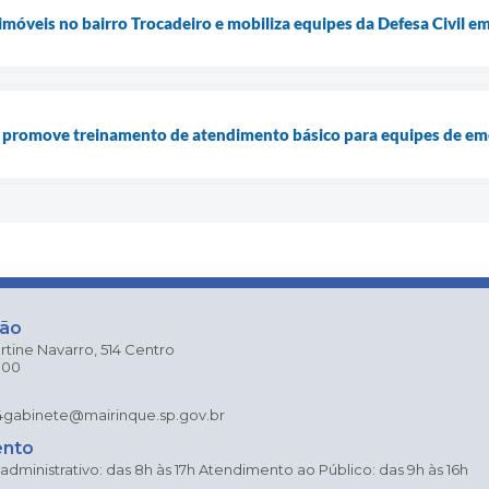
imóveis no bairro Trocadeiro e mobiliza equipes da Defesa Civil e
e promove treinamento de atendimento básico para equipes de em
ção
rtine Navarro, 514 Centro
000
4
gabinete@mairinque.sp.gov.br
ento
dministrativo: das 8h às 17h Atendimento ao Público: das 9h às 16h