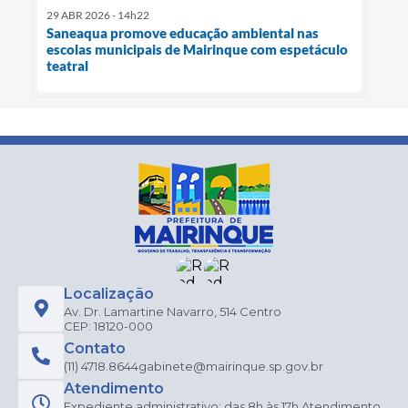
29 ABR 2026 - 14h22
Saneaqua promove educação ambiental nas
escolas municipais de Mairinque com espetáculo
teatral
Localização
Av. Dr. Lamartine Navarro, 514 Centro
CEP: 18120-000
Contato
(11) 4718.8644
gabinete@mairinque.sp.gov.br
Atendimento
Expediente administrativo: das 8h às 17h Atendimento