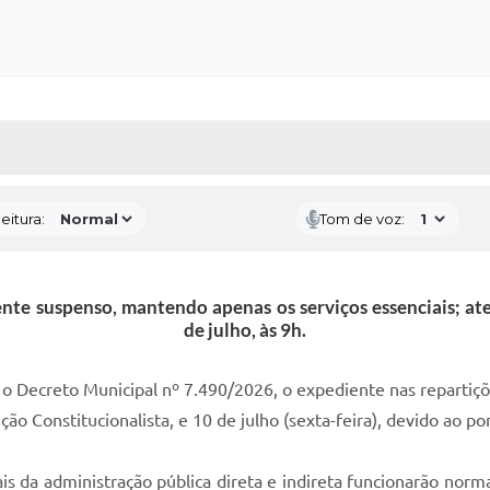
 MÍDIAS
RECEBA NOTÍCIAS
eitura:
Tom de voz:
ente suspenso, mantendo apenas os serviços essenciais; a
de julho, às 9h.
o Decreto Municipal nº 7.490/2026, o expediente nas repartiçõe
ção Constitucionalista, e 10 de julho (sexta-feira), devido ao pon
ais da administração pública direta e indireta funcionarão n