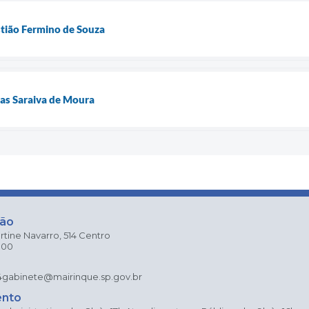
tião Fermino de Souza
lias Saraiva de Moura
ção
rtine Navarro, 514 Centro
000
4
gabinete@mairinque.sp.gov.br
ento