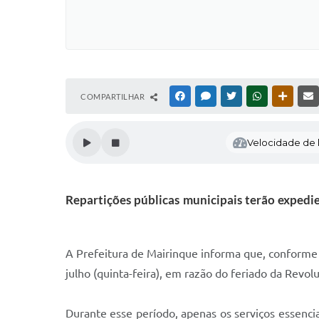
COMPARTILHAR
FACEBOOK
MESSENGER
TWITTER
WHATSAPP
OUTRAS
Velocidade de l
Repartições públicas municipais terão expedi
A Prefeitura de Mairinque informa que, conforme 
julho (quinta-feira), em razão do feriado da Revolu
Durante esse período, apenas os serviços essenci