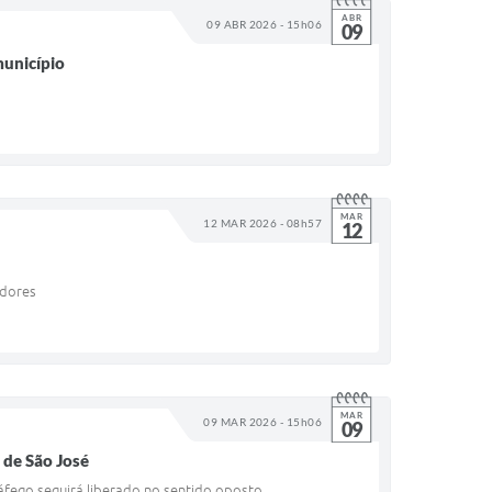
ABR
09 ABR 2026 - 15h06
09
município
MAR
12 MAR 2026 - 08h57
12
adores
MAR
09 MAR 2026 - 15h06
09
s de São José
tráfego seguirá liberado no sentido oposto