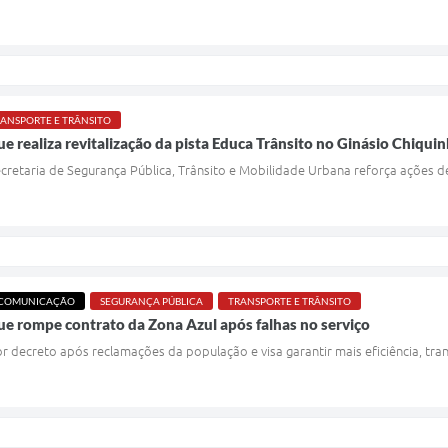
ANSPORTE E TRÂNSITO
e realiza revitalização da pista Educa Trânsito no Ginásio Chiquin
cretaria de Segurança Pública, Trânsito e Mobilidade Urbana reforça ações de
 COMUNICAÇÃO
SEGURANÇA PÚBLICA
TRANSPORTE E TRÂNSITO
ue rompe contrato da Zona Azul após falhas no serviço
por decreto após reclamações da população e visa garantir mais eficiência, t