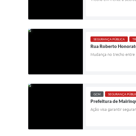
SEGURANÇA PÚBLICA
TR
Rua Roberto Honorato
Mudança no trecho entre o
GCM
SEGURANÇA PÚBLI
Prefeitura de Mairinq
Ação visa garantir segura