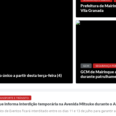
Prefeitura de Mairin
Vila Granada
GCM
SEGURANÇA PÚB
GCM de Mairinque a
único a partir desta terça-feira (4)
durante patrulhame
ANSPORTE E TRÂNSITO
ue informa interdição temporária na Avenida Mitsuke durante o 
to de Eventos ficará interditado entre os dias 11 e 13 de julho para garantir 