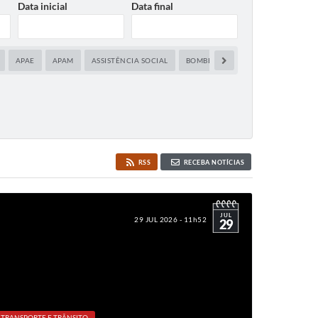
Data inicial
Data final
APAE
APAM
ASSISTÊNCIA SOCIAL
BOMBEIROS
CARTÓRIO ELEITO
RSS
RECEBA NOTÍCIAS
JUL
29 JUL 2026 - 11h52
29
TRANSPORTE E TRÂNSITO