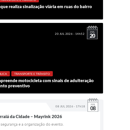
que realiza sinalização viária em ruas do bairro
JUL
20 JUL 2026 - 14h52
20
LICA
TRANSPORTE E TRÂNSITO
preende motocicleta com sinais de adulteração
nto preventivo
JUL
08 JUL 2026 - 17h18
08
Arraiá da Cidade – Mayrink 2026
a segurança e a organização do evento.