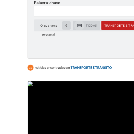
Palavra-chave
O que voce
TODAS
TRANSPORTE E TR
procura?
notícias encontradas em
TRANSPORTE E TRÂNSITO
32