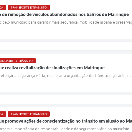
CA
TRANSPORTE E TRÂNSITO
ão de remoção de veículos abandonados nos bairros de Mairinque
 pelo município para garantir mais segurança, mobilidade urbana e preserva
ANSPORTE E TRÂNSITO
ue realiza revitalização de sinalizações em Mairinque
eforçar a segurança viária, melhorar a organização do trânsito e garantir m
CA
TRANSPORTE E TRÂNSITO
que promove ações de conscientização no trânsito em alusão ao M
orçam a importância da responsabilidade e da segurança viária no município