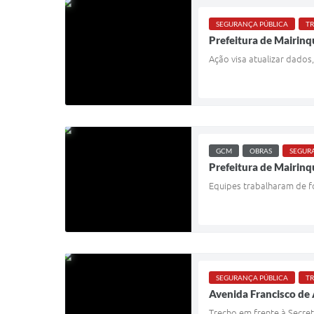
SEGURANÇA PÚBLICA
TR
Prefeitura de Mairinq
Ação visa atualizar dados,
GCM
OBRAS
SEGUR
Prefeitura de Mairin
Equipes trabalharam de fo
SEGURANÇA PÚBLICA
TR
Avenida Francisco de A
Trecho em frente à Secret