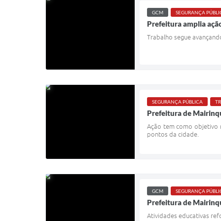
GCM
SEGURANÇA PÚBLI
Prefeitura amplia aç
Trabalho segue avançando
SEGURANÇA PÚBLICA
TR
Prefeitura de Mairinq
Ação tem como objetivo r
pontos da cidade.
GCM
SEGURANÇA PÚBLI
Prefeitura de Mairin
Atividades educativas ref