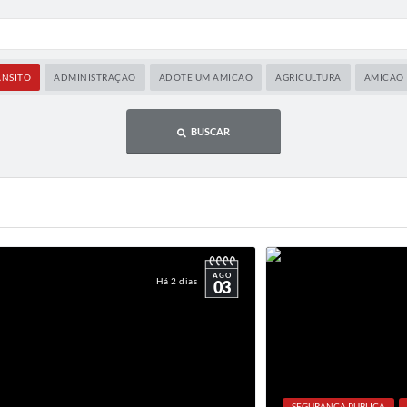
ÂNSITO
ADMINISTRAÇÃO
ADOTE UM AMICÃO
AGRICULTURA
AMICÃO
BUSCAR
AGO
Há 2 dias
03
SEGURANÇA PÚBLICA