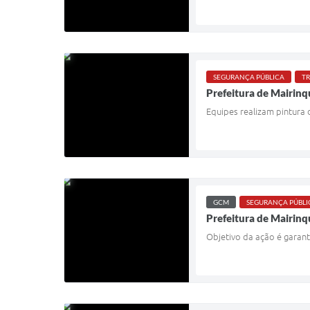
SEGURANÇA PÚBLICA
TR
Prefeitura de Mairinqu
Equipes realizam pintura d
GCM
SEGURANÇA PÚBLI
Prefeitura de Mairinqu
Objetivo da ação é garant