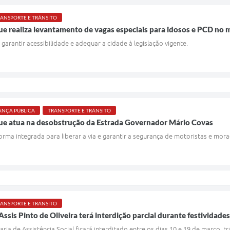
ANSPORTE E TRÂNSITO
ue realiza levantamento de vagas especiais para idosos e PCD no 
 garantir acessibilidade e adequar a cidade à legislação vigente.
ANÇA PÚBLICA
TRANSPORTE E TRÂNSITO
que atua na desobstrução da Estrada Governador Mário Covas
rma integrada para liberar a via e garantir a segurança de motoristas e mor
ANSPORTE E TRÂNSITO
ssis Pinto de Oliveira terá interdição parcial durante festividade
aria de Assistência Social ficará interditado entre os dias 10 e 19 de março, 