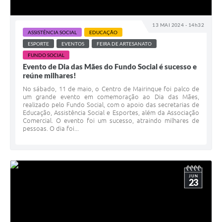
13 MAI 2024 - 14h32
ASSISTÊNCIA SOCIAL
EDUCAÇÃO
ESPORTE
EVENTOS
FEIRA DE ARTESANATO
FUNDO SOCIAL
Evento de Dia das Mães do Fundo Social é sucesso e
reúne milhares!
No sábado, 11 de maio, o Centro de Mairinque foi palco de
um grande evento em comemoração ao Dia das Mães,
realizado pelo Fundo Social, com o apoio das secretarias de
Educação, Assistência Social e Esportes, além da Associação
Comercial. O evento foi um sucesso, atraindo milhares de
pessoas. O dia foi...
JUN
23