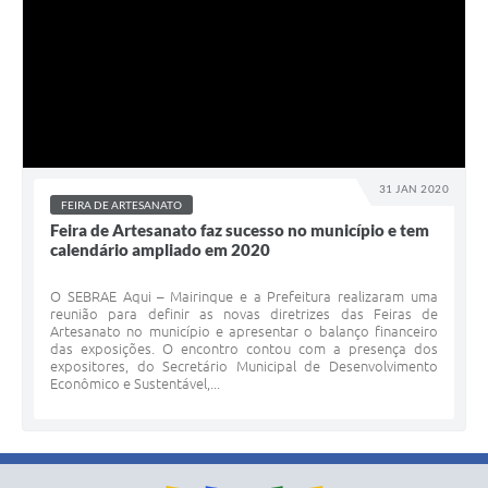
31 JAN 2020
FEIRA DE ARTESANATO
Feira de Artesanato faz sucesso no município e tem
calendário ampliado em 2020
O SEBRAE Aqui – Mairinque e a Prefeitura realizaram uma
reunião para definir as novas diretrizes das Feiras de
Artesanato no município e apresentar o balanço financeiro
das exposições. O encontro contou com a presença dos
expositores, do Secretário Municipal de Desenvolvimento
Econômico e Sustentável,...