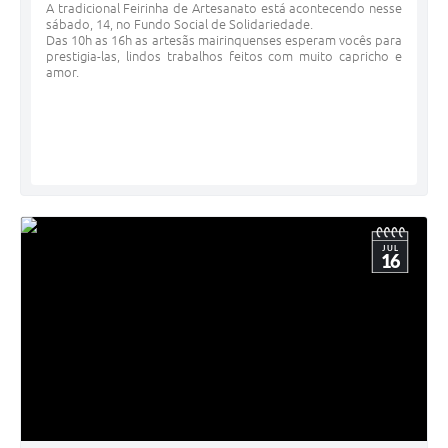
A tradicional Feirinha de Artesanato está acontecendo nesse
sábado, 14, no Fundo Social de Solidariedade.
Das 10h as 16h as artesãs mairinquenses esperam vocês para
prestigia-las, lindos trabalhos feitos com muito capricho e
amor.
JUL
16