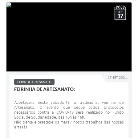
SET
17
17 SET 2021
FEIRA DE ARTESANATO
FEIRINHA DE ARTESANATO:
Acontecerá neste sábado,18, a tradicional Feirinha de
Artesanato. O evento que segue todos protocolos
necessários contra a COVID-19 será realizado no Fundo
Social de Solidariedade, das 10h às 16h.
Não perca e prestigie os maravilhosos trabalhos das nossas
artesãs.
...