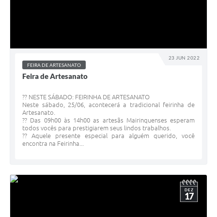
23 JUN 2022
FEIRA DE ARTESANATO
Feira de Artesanato
?? NESTE SÁBADO: FEIRINHA DE ARTESANATO
Neste sábado, 25/06, acontecerá a tradicional feirinha de
Artesanato.
?? Das 09h00 às 14h00 as artesãs Mairinquenses esperam
todos vocês para prestigiarem seus lindos trabalhos.
?? Aquele presente especial para alguém querido, você
encontra na Feirinha...
DEZ
17