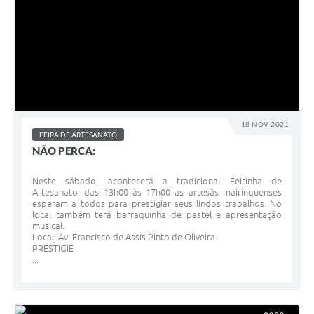
18 NOV 2021
FEIRA DE ARTESANATO
NÃO PERCA:
Neste sábado, acontecerá a tradicional Feirinha de
Artesanato, das 13h00 às 17h00 as artesãs mairinquenses
esperam a todos para prestigiar seus lindos trabalhos. No
local também terá barraquinha de pastel e apresentação
musical.
Local: Av. Francisco de Assis Pinto de Oliveira
PRESTIGIE
...