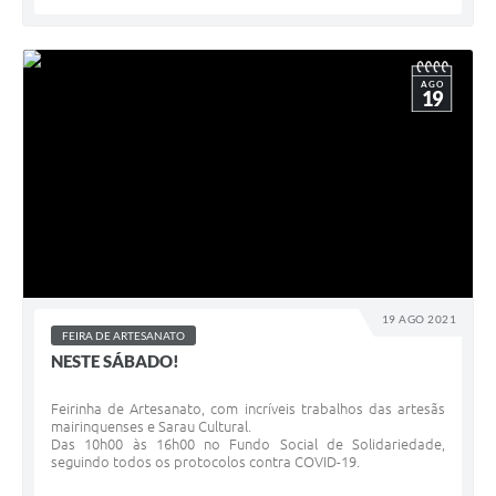
AGO
19
19 AGO 2021
FEIRA DE ARTESANATO
NESTE SÁBADO!
Feirinha de Artesanato, com incríveis trabalhos das artesãs
mairinquenses e Sarau Cultural.
Das 10h00 às 16h00 no Fundo Social de Solidariedade,
seguindo todos os protocolos contra COVID-19.