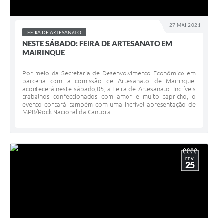
27 MAI 2021
FEIRA DE ARTESANATO
NESTE SÁBADO: FEIRA DE ARTESANATO EM
MAIRINQUE
Por meio da Secretaria de Desenvolvimento Econômico em
parceria com a comissão de Artesanato de Mairinque,
acontecerá neste sábado,05, a Feira de Artesanato. Incríveis
trabalhos confeccionados com amor e muito capricho, o
evento contará também com uma incrível apresentação de
MPB/Rock Nacional da Cantora...
FEV
25