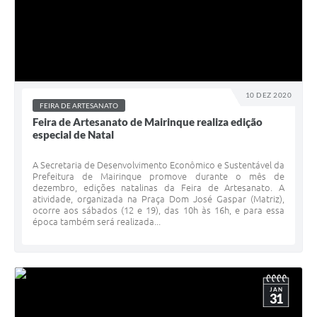
10 DEZ 2020
FEIRA DE ARTESANATO
Feira de Artesanato de Mairinque realiza edição
especial de Natal
A Secretaria de Desenvolvimento Econômico e Sustentável da
Prefeitura de Mairinque promove durante o mês de
dezembro, edições natalinas da Feira de Artesanato. A
atividade, organizada na Praça Dom José Gaspar (Matriz),
ocorre aos sábados (12 e 19), das 10h às 16h, e para essa
época também será realizada...
JAN
31