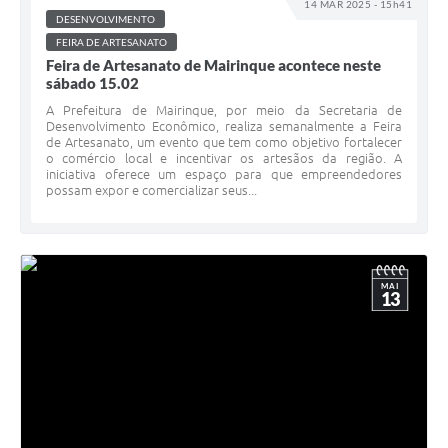
14 MAR 2025 - 15h41
DESENVOLVIMENTO
FEIRA DE ARTESANATO
Feira de Artesanato de Mairinque acontece neste
sábado 15.02
A Prefeitura de Mairinque, por meio da Secretaria de
Desenvolvimento Econômico, realiza semanalmente a Feira
de Artesanato, um evento que tem como objetivo fortalecer
o comércio local e incentivar os artesãos da região. A
iniciativa oferece um espaço para que empreendedores
possam expor e comercializar seus...
MAI
13