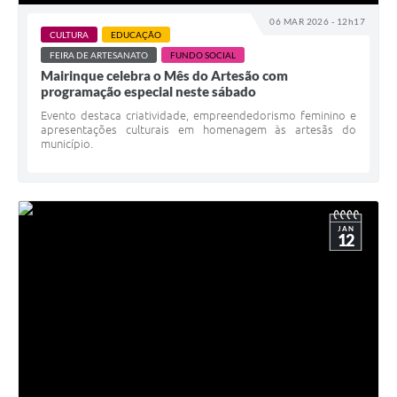
06 MAR 2026 - 12h17
CULTURA
EDUCAÇÃO
FEIRA DE ARTESANATO
FUNDO SOCIAL
Mairinque celebra o Mês do Artesão com
programação especial neste sábado
Evento destaca criatividade, empreendedorismo feminino e
apresentações culturais em homenagem às artesãs do
município.
JAN
12