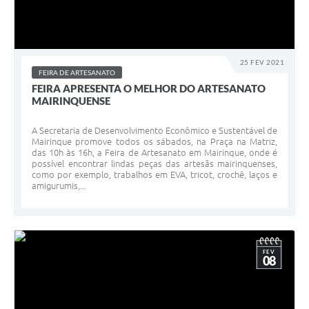
25 FEV 2021
FEIRA DE ARTESANATO
FEIRA APRESENTA O MELHOR DO ARTESANATO
MAIRINQUENSE
A Secretaria de Desenvolvimento Econômico e Sustentável de
Mairinque promove todos os sábados, na Praça na Matriz,
das 10h às 16h, a Feira de Artesanato em Mairinque, onde é
possível encontrar lindas peças das artesãs mairinquenses,
como por exemplo, trabalhos em EVA, tricot, crochê, laços e
amigurumis,...
FEV
08