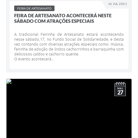
16 JUL 2021
FEIRA DE ARTESANATO
FEIRA DE ARTESANATO ACONTECERÁ NESTE
SÁBADO COM ATRAÇÕES ESPECIAIS
A tradicional Feirinha de Artesanato estará acontecendo
nesse sábado,17, no Fundo Social de Solidariedade, e desta
vez contando com diversas atrações especiais como: música,
feirinha de adoção de lindos cachorrinhos e barraquinha com
deliciosos caldos e cachorro quente.
O evento acontecerá...
MAI
27