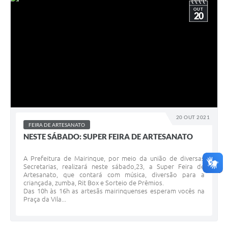
OUT
20
20 OUT 2021
FEIRA DE ARTESANATO
NESTE SÁBADO: SUPER FEIRA DE ARTESANATO
A Prefeitura de Mairinque, por meio da união de diversas
Secretarias, realizará neste sábado,23, a Super Feira de
Artesanato, que contará com música, diversão para a
criançada, zumba, Rit Box e Sorteio de Prêmios.
Das 10h às 16h as artesãs mairinquenses esperam vocês na
Praça da Vila...