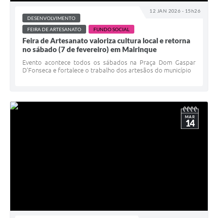
12 JAN 2026 - 15h26
DESENVOLVIMENTO
FEIRA DE ARTESANATO
FUNDO SOCIAL
Feira de Artesanato valoriza cultura local e retorna
no sábado (7 de fevereiro) em Mairinque
Evento acontece todos os sábados na Praça Dom Gaspar
D’Fonseca e fortalece o trabalho dos artesãos do município
MAR
14