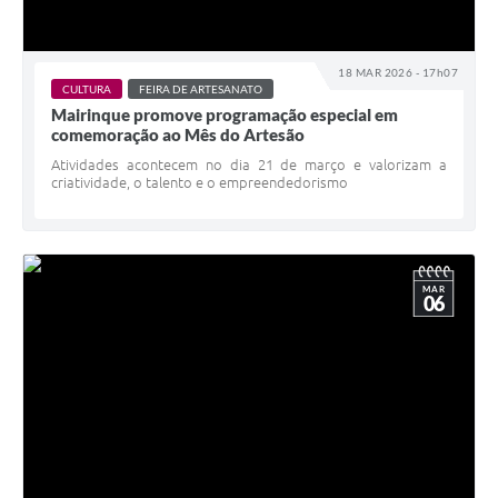
18 MAR 2026 - 17h07
CULTURA
FEIRA DE ARTESANATO
Mairinque promove programação especial em
comemoração ao Mês do Artesão
Atividades acontecem no dia 21 de março e valorizam a
criatividade, o talento e o empreendedorismo
MAR
06