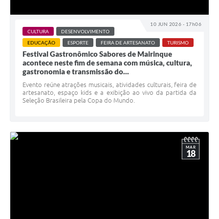
10 JUN 2026 - 17h06
CULTURA
DESENVOLVIMENTO
EDUCAÇÃO
ESPORTE
FEIRA DE ARTESANATO
TURISMO
Festival Gastronômico Sabores de Mairinque
acontece neste fim de semana com música, cultura,
gastronomia e transmissão do...
Evento reúne atrações musicais, atividades culturais, feira de
artesanato, espaço kids e a exibição ao vivo da partida da
Seleção Brasileira pela Copa do Mundo.
MAR
18