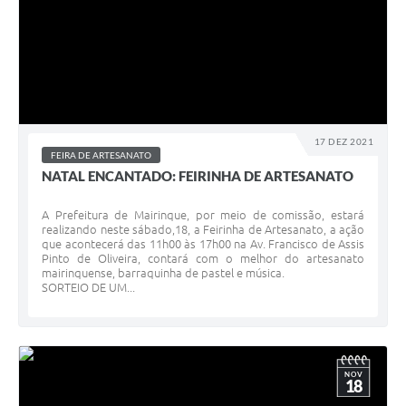
17 DEZ 2021
FEIRA DE ARTESANATO
NATAL ENCANTADO: FEIRINHA DE ARTESANATO
A Prefeitura de Mairinque, por meio de comissão, estará
realizando neste sábado,18, a Feirinha de Artesanato, a ação
que acontecerá das 11h00 às 17h00 na Av. Francisco de Assis
Pinto de Oliveira, contará com o melhor do artesanato
mairinquense, barraquinha de pastel e música.
SORTEIO DE UM...
NOV
18