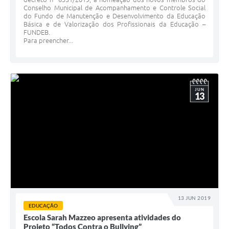
Conselho Municipal de Acompanhamento e Controle Social
do Fundo de Manutenção e Desenvolvimento da Educação
Básica e de Valorização dos Profissionais da Educação –
FUNDEB.
Para preencher...
JUN
13
13 JUN 2019
EDUCAÇÃO
Escola Sarah Mazzeo apresenta atividades do
Projeto “Todos Contra o Bullying”