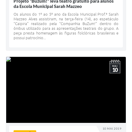
Projeto “Buzum!” leva teatro gratuito para alunos
da Escola Municipal Sarah Mazzeo
Os alunos do 1º ao 5º ano da Escola Municipal Prof.ª Sarah
Mazzeo Alves assistiram, na terça-feira (14), ao espetáculo
“Caipira” realizado pela “Companhia BuZum!” dentro do
ônibus utilizado para as apresentações teatrais do grupo. A
peça presta homenagem às figuras folclóricas brasileiras e
possui patrocínio...
MAI
10
10 MAI 2019