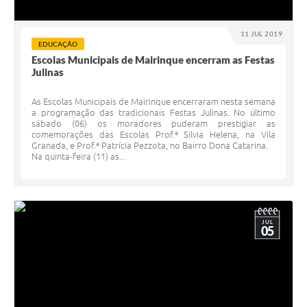
11 JUL 2019
EDUCAÇÃO
Escolas Municipais de Mairinque encerram as Festas
Julinas
As Escolas Municipais de Mairinque encerraram nesta semana
a programação das tradicionais Festas Julinas. No último
sábado (06) os moradores puderam prestigiar as
comemorações das Escolas Prof.ª Silvia Helena, na Vila
Granada, e Prof.ª Patrícia Pezzota, no Bairro Dona Catarina.
Na quinta-feira (11) as...
JUL
05