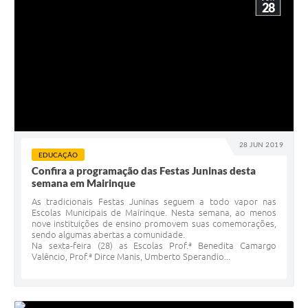
28
28 JUN 2019
EDUCAÇÃO
Confira a programação das Festas Juninas desta
semana em Mairinque
As tradicionais Festas Juninas seguem a todo vapor nas
Escolas Municipais de Mairinque. Nesta semana, ao menos
nove instituições de ensino promovem suas comemorações,
sendo algumas abertas a comunidade.
Na sexta-feira (28) as Escolas Prof.ª Benedita Camargo
Valêncio, Prof.ª Dirce Manis, Umberto Sperandio...