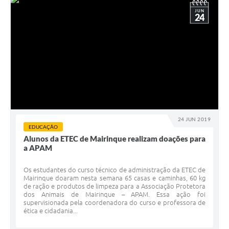
JUN
24
24 JUN 2019
EDUCAÇÃO
Alunos da ETEC de Mairinque realizam doações para
a APAM
Os estudantes do curso técnico de administração da ETEC de
Mairinque doaram nesta semana 65 casas e caminhas, 60 kg
de ração e produtos de limpeza para a Associação Protetora
dos Animais de Mairinque – APAM. Essa ação foi
supervisionada pela coordenadora do curso e professora de
ética e cidadania...