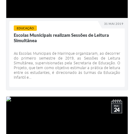
31 MAI 2019
EDUCAÇÃO
Escolas Municipais realizam Sessões de Leitura
Simultânea
As Escolas Municipais de Mairinque organizaram, ao decorrer
do primeiro semestre de 2019, as Sessões de Leitura
Simultânea, supervisionadas pela Secretaria de Educação. O
Projeto, que tem como objetivo estimular a prática de leitura
entre os estudantes, é direcionado às turmas da Educação
Infantil e...
MAI
24