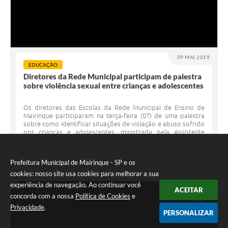
09 MAI 2019
EDUCAÇÃO
Diretores da Rede Municipal participam de palestra
sobre violência sexual entre crianças e adolescentes
Os diretores das Escolas da Rede Municipal de Ensino de
Mairinque participaram na terça-feira (07) de uma palestra
sobre como identificar situações de violação e abuso sofrido
por crianças e adolescentes, ministrada pela Assistente
Social Luciana dos Anjos. A ação foi desenvolvida no Centro
de Educação e...
Prefeitura Municipal de Mairinque - SP e os
cookies: nosso site usa cookies para melhorar a sua
experiência de navegação. Ao continuar você
ACEITAR
concorda com a nossa
Política de Cookies
e
MAI
03
Privacidade
.
PERSONALIZAR