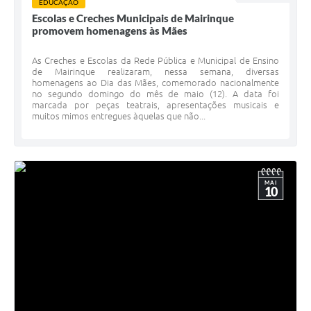
EDUCAÇÃO
Escolas e Creches Municipais de Mairinque
promovem homenagens às Mães
As Creches e Escolas da Rede Pública e Municipal de Ensino
de Mairinque realizaram, nessa semana, diversas
homenagens ao Dia das Mães, comemorado nacionalmente
no segundo domingo do mês de maio (12). A data foi
marcada por peças teatrais, apresentações musicais e
muitos mimos entregues àquelas que não...
MAI
10