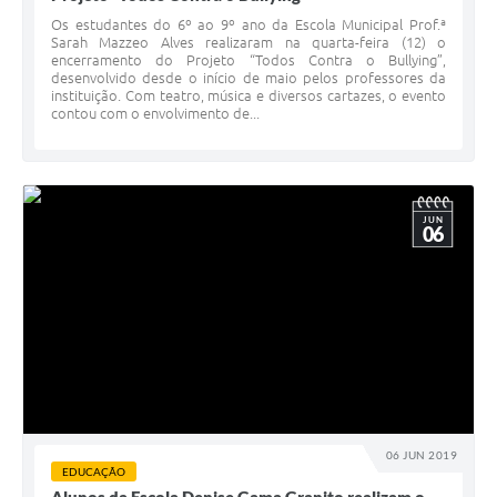
Os estudantes do 6º ao 9º ano da Escola Municipal Prof.ª
Sarah Mazzeo Alves realizaram na quarta-feira (12) o
encerramento do Projeto “Todos Contra o Bullying”,
desenvolvido desde o início de maio pelos professores da
instituição. Com teatro, música e diversos cartazes, o evento
contou com o envolvimento de...
JUN
06
06 JUN 2019
EDUCAÇÃO