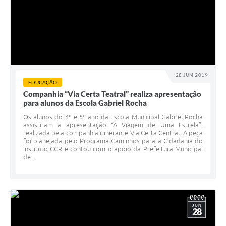
28 JUN 2019
EDUCAÇÃO
Companhia “Via Certa Teatral” realiza apresentação
para alunos da Escola Gabriel Rocha
Os alunos do 4º e 5º ano da Escola Municipal Gabriel Rocha
assistiram a apresentação “A Viagem de Uma Estrela”,
realizada pela companhia itinerante Via Certa Central. A peça
foi planejada pelo Programa Caminhos para a Cidadania do
Instituto CCR e contou com o apoio da Prefeitura Municipal
de...
JUN
28