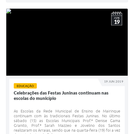
JUN
19
19 JUN 2019
EDUCAÇÃO
Celebrações das Festas Juninas continuam nas
escolas do município
As Escolas da Rede Municipal de Ensino de Mairinque
continuam com às tradicionais Festas Juninas. No último
sábado (15) as Escolas Municipais Prof.ª Denise Gama
Granito, Prof.ª Sarah Mazzeo e Jovelino dos Santos
realizaram os Arraias, sendo que na quarta-feira (19) foi a vez