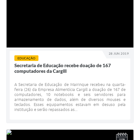
28 JUN 2019
EDUCAÇÃO
Secretaria de Educação recebe doação de 167
computadores da Cargill
A Secretaria de Educação de Mairinque recebeu na quarta-
feira (26) da Empresa Alimentícia Cargill a doação de 167 de
computadores, 10 notebooks e seis servidores para
armazenamento de dados, além de diversos mouses e
teclados. Esses equipamentos estavam em desuso pela
instituição e serão repassados as...
JUN