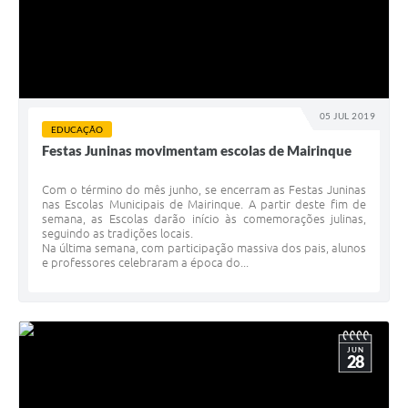
05 JUL 2019
EDUCAÇÃO
Festas Juninas movimentam escolas de Mairinque
Com o término do mês junho, se encerram as Festas Juninas
nas Escolas Municipais de Mairinque. A partir deste fim de
semana, as Escolas darão início às comemorações julinas,
seguindo as tradições locais.
Na última semana, com participação massiva dos pais, alunos
e professores celebraram a época do...
JUN
28