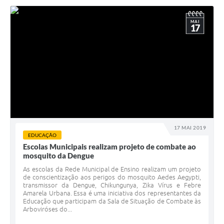
MAI
17
17 MAI 2019
EDUCAÇÃO
Escolas Municipais realizam projeto de combate ao
mosquito da Dengue
As escolas da Rede Municipal de Ensino realizam um projeto
de conscientização aos perigos do mosquito Aedes Aegypti,
transmissor da Dengue, Chikungunya, Zika Vírus e Febre
Amarela Urbana. Essa é uma iniciativa dos representantes da
Educação que participam da Sala de Situação de Combate às
Arboviróses do...