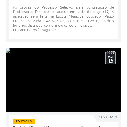
As provas do Processo Seletivo para contratação de
Professores Temporários acontecem neste domingo (19). A
aplicação será feita na Escola Municipal Educador Paulo
Freire, localizada à Av. Mitsuke, no Jardim Cruzeiro, em dois
horários distintos, conforme o cargo em disputa.
Os candidatos às vagas de...
MAI
15
15 MAI 2019
EDUCAÇÃO