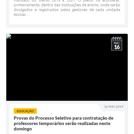
mandato do biênio 2019 a 2021. O pleito irá acontecer,
primeiramente, dentro das instituições de ensino, onde serão
divulgados e registrados pelos gestores de cada unidade
escolar....
MAI
16
16 MAI 2019
EDUCAÇÃO
Provas do Processo Seletivo para contratação de
professores temporários serão realizadas neste
domingo