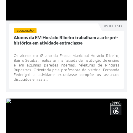
05 JUL 2019
EDUCAÇÃO
Alunos da EM Horácio Ribeiro trabalham a arte pré-
histórica em atividade extraclasse
Os alunos do 6º ano da Escola Municipal Horácio Ribeiro,
Bairro Setúbal, realizaram na faixada da instituição de ensino
e em algumas paredes internas, releituras de Pinturas
Rupestres. Orientada pela professora de história, Fernanda
Federighi, a atividade extraclasse compõe os assuntos
discutidos em sala...
JUL
05