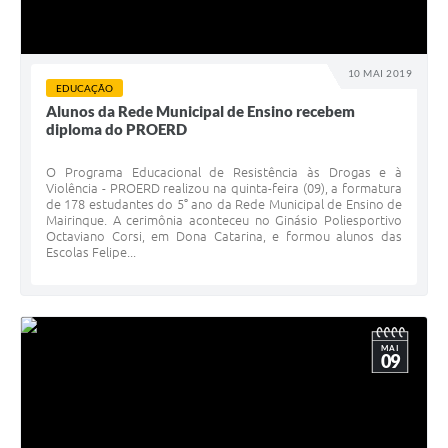
10 MAI 2019
EDUCAÇÃO
Alunos da Rede Municipal de Ensino recebem
diploma do PROERD
O Programa Educacional de Resistência às Drogas e à
Violência - PROERD realizou na quinta-feira (09), a formatura
de 178 estudantes do 5° ano da Rede Municipal de Ensino de
Mairinque. A cerimônia aconteceu no Ginásio Poliesportivo
Octaviano Corsi, em Dona Catarina, e formou alunos das
Escolas Felipe...
MAI
09