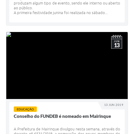
produzam algum tipo de evento, sendo ele interno ou aberto
ao público.
A primeira festividade junina foi realizada no sábado...
JUN
13
13 JUN 2019
EDUCAÇÃO
Conselho do FUNDEB é nomeado em Mairinque
A Prefeitura de Mairinque divulgou nesta semana, através do
decreto nº 6531/2019, a nomeação dos novos membros do