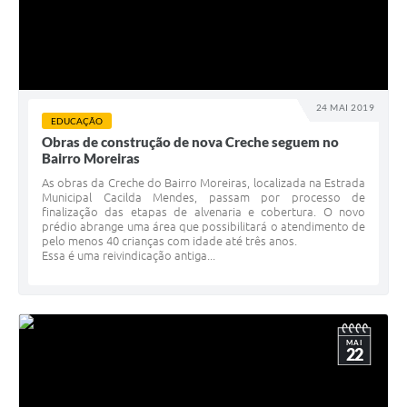
24 MAI 2019
EDUCAÇÃO
Obras de construção de nova Creche seguem no
Bairro Moreiras
As obras da Creche do Bairro Moreiras, localizada na Estrada
Municipal Cacilda Mendes, passam por processo de
finalização das etapas de alvenaria e cobertura. O novo
prédio abrange uma área que possibilitará o atendimento de
pelo menos 40 crianças com idade até três anos.
Essa é uma reivindicação antiga...
MAI
22