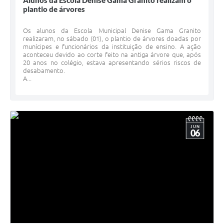
Alunos da Escola Denise Gama Granito realizam o
plantio de árvores
Os alunos da Escola Municipal Denise Gama Granito
realizaram, no sábado (01), o plantio de árvores doadas por
munícipes e funcionários da instituição de ensino. A ação
aconteceu devido ao corte feito na antiga árvore que, após
20 anos no colégio, estava apresentando sérios riscos de
desabamento.
A...
JUN
06