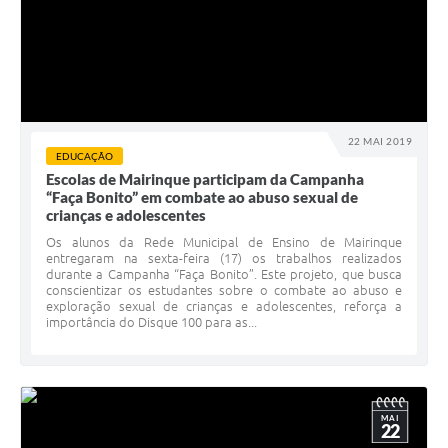
22 MAI 2019
EDUCAÇÃO
Escolas de Mairinque participam da Campanha
“Faça Bonito” em combate ao abuso sexual de
crianças e adolescentes
Os alunos da Rede Municipal de Ensino de Mairinque
entregaram na sexta-feira (17) os trabalhos realizados
durante a Campanha “Faça Bonito”. Este projeto, que busca
conscientizar os estudantes sobre o combate ao abuso e
exploração sexual de crianças e adolescentes, reforça a
importância do Disque 100 para as...
MAI
22