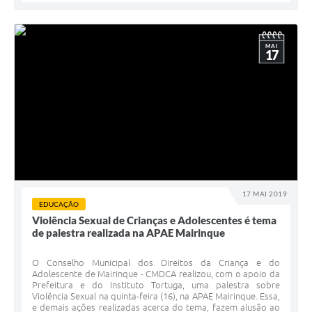
MAI
17
17 MAI 2019
EDUCAÇÃO
Violência Sexual de Crianças e Adolescentes é tema
de palestra realizada na APAE Mairinque
O Conselho Municipal dos Direitos da Criança e do
Adolescente de Mairinque - CMDCA realizou, com o apoio da
Prefeitura e do Instituto Tortuga, uma palestra sobre
Violência Sexual na quinta-feira (16), na APAE Mairinque. Essa,
e demais ações realizadas acerca do tema, fazem alusão ao