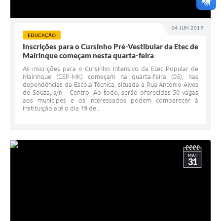
04 JUN 2019
EDUCAÇÃO
Inscrições para o Cursinho Pré-Vestibular da Etec de
Mairinque começam nesta quarta-feira
As inscrições para o Cursinho Intensivo da Etec Popular de
Mairinque (CEP-MK) começam na quarta-feira (05), nas
dependências da Escola Técnica, situada à Rua Antonio Alves
de Souza, s/n – Centro. Ao todo, serão oferecidas 50 vagas
aos munícipes e os interessados podem comparecer à
instituição até o dia 19 de...
MAI
31