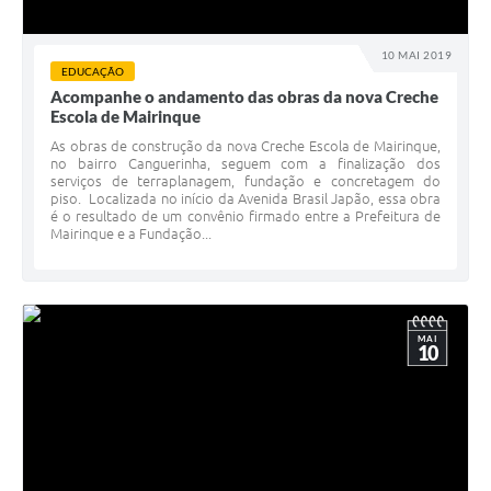
10 MAI 2019
EDUCAÇÃO
Acompanhe o andamento das obras da nova Creche
Escola de Mairinque
As obras de construção da nova Creche Escola de Mairinque,
no bairro Canguerinha, seguem com a finalização dos
serviços de terraplanagem, fundação e concretagem do
piso. Localizada no início da Avenida Brasil Japão, essa obra
é o resultado de um convênio firmado entre a Prefeitura de
Mairinque e a Fundação...
MAI
10