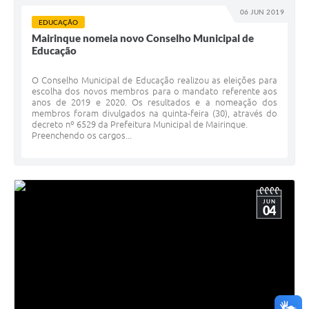
06 JUN 2019
EDUCAÇÃO
Mairinque nomeia novo Conselho Municipal de
Educação
O Conselho Municipal de Educação realizou as eleições para
escolha dos novos membros para o mandato referente aos
anos de 2019 e 2020. Os resultados e a nomeação dos
membros foram divulgados na quinta-feira (30), através do
decreto nº 6529 da Prefeitura Municipal de Mairinque.
Preenchendo os cargos...
JUN
04