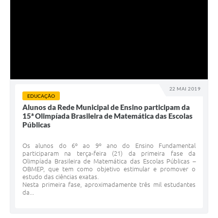
22 MAI 2019
EDUCAÇÃO
Alunos da Rede Municipal de Ensino participam da
15ª Olimpíada Brasileira de Matemática das Escolas
Públicas
Os alunos do 6º ao 9º ano do Ensino Fundamental
participaram na terça-feira (21) da primeira fase da
Olimpíada Brasileira de Matemática das Escolas Públicas –
OBMEP, que tem como objetivo estimular e promover o
estudo das ciências exatas.
Nesta primeira fase, aproximadamente três mil estudantes
da...