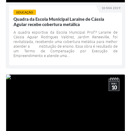
10 MAI 2019
EDUCAÇÃO
Quadra da Escola Municipal Laraine de Cássia
Aguiar recebe cobertura metálica
A quadra esportiva da Escola Municipal Prof.ª Laraine de
Cássia Aguiar Rodrigues Valdrez, Jardim Reneeville, foi
revitalizada, recebendo uma cobertura metálica para melhor
atender a instituição de ensino. Essa obra é resultado de
um Termo de Compensação por Execução de
Empreendimento e atende uma...
MAI
10