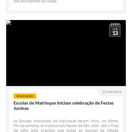
dos estudantes da Felipe...
JUN
13
13 JUN 2019
EDUCAÇÃO
Escolas de Mairinque iniciam celebração de Festas
Juninas
As Escolas Municipais de Mairinque deram início, no último
fim de semana, às tradicionais Festas de São João. Até o final
de julho está previsto que todas as escolas da cidade