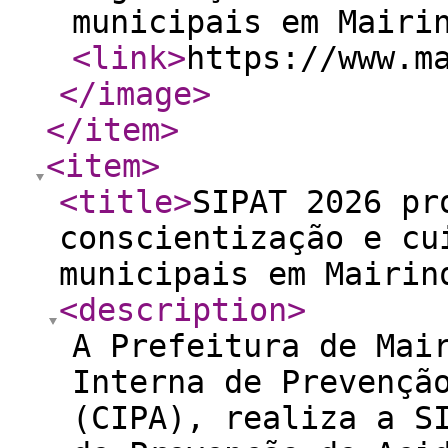
municipais em Mairi
<link
>
https://www.m
</image
>
</item
>
<item
>
<title
>
SIPAT 2026 pr
conscientização e cu
municipais em Mairin
<description
>
A Prefeitura de Mai
Interna de Prevençã
(CIPA), realiza a S