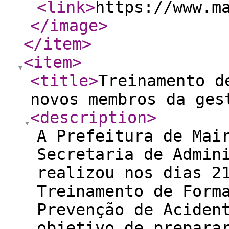
<link
>
https://www.m
</image
>
</item
>
<item
>
<title
>
Treinamento d
novos membros da ges
<description
>
A Prefeitura de Mai
Secretaria de Admin
realizou nos dias 2
Treinamento de Form
Prevenção de Aciden
objetivo de prepara