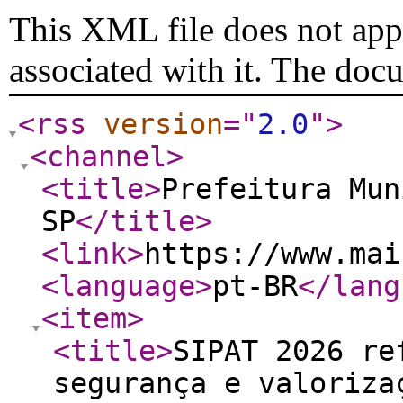
This XML file does not appe
associated with it. The doc
<rss
version
="
2.0
"
>
<channel
>
<title
>
Prefeitura Mun
SP
</title
>
<link
>
https://www.mai
<language
>
pt-BR
</lang
<item
>
<title
>
SIPAT 2026 re
segurança e valoriza