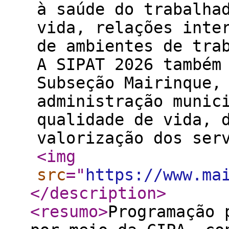
à saúde do trabalha
vida, relações inte
de ambientes de tra
A SIPAT 2026 também
Subseção Mairinque,
administração munic
qualidade de vida, 
valorização dos se
<img
src
="
https://www.ma
</description
>
<resumo
>
Programação 