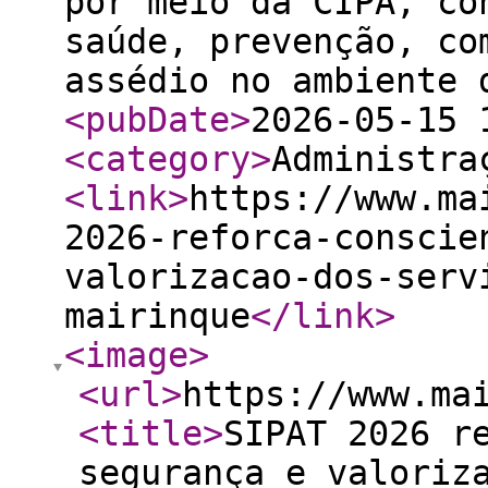
por meio da CIPA, co
saúde, prevenção, co
assédio no ambiente 
<pubDate
>
2026-05-15 
<category
>
Administra
<link
>
https://www.ma
2026-reforca-conscie
valorizacao-dos-serv
mairinque
</link
>
<image
>
<url
>
https://www.ma
<title
>
SIPAT 2026 r
segurança e valoriz