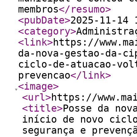
membros
</resumo
>
<pubDate
>
2025-11-14 
<category
>
Administra
<link
>
https://www.ma
da-nova-gestao-da-ci
ciclo-de-atuacao-vol
prevencao
</link
>
<image
>
<url
>
https://www.ma
<title
>
Posse da nov
início de novo cicl
segurança e prevenç