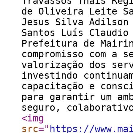
Travassos Thais Reg
de Oliveira Leite S
Jesus Silva Adilson
Santos Luís Claudi
Prefeitura de Mairi
compromisso com a s
valorização dos ser
investindo continua
capacitação e consc
para garantir um am
seguro, colaborati
<img
src
="
https://www.ma