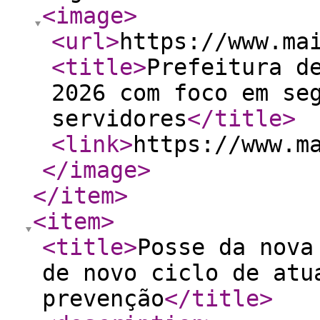
<image
>
<url
>
https://www.ma
<title
>
Prefeitura d
2026 com foco em se
servidores
</title
>
<link
>
https://www.m
</image
>
</item
>
<item
>
<title
>
Posse da nova
de novo ciclo de atu
prevenção
</title
>