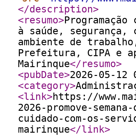
</description
>
<resumo
>
Programação 
à saúde, segurança, 
ambiente de trabalho
Prefeitura, CIPA e a
Mairinque
</resumo
>
<pubDate
>
2026-05-12 
<category
>
Administra
<link
>
https://www.ma
2026-promove-semana-
cuidado-com-os-servi
mairinque
</link
>