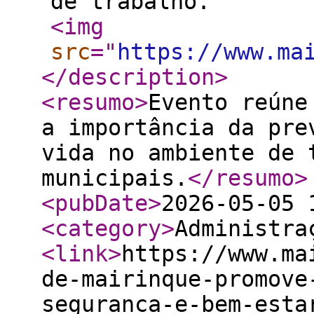
de trabalho.
<img
src
="
https://www.ma
</description
>
<resumo
>
Evento reúne
a importância da pre
vida no ambiente de 
municipais.
</resumo
>
<pubDate
>
2026-05-05 
<category
>
Administra
<link
>
https://www.ma
de-mairinque-promove
seguranca-e-bem-esta