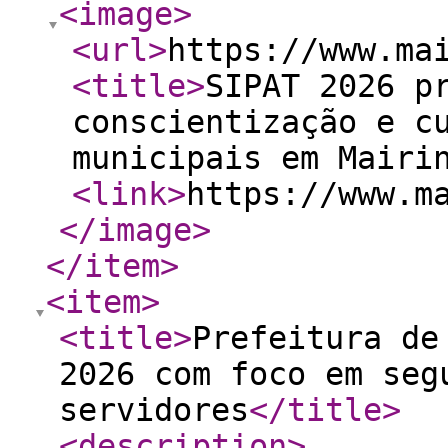
<image
>
<url
>
https://www.ma
<title
>
SIPAT 2026 p
conscientização e c
municipais em Mairi
<link
>
https://www.m
</image
>
</item
>
<item
>
<title
>
Prefeitura de
2026 com foco em seg
servidores
</title
>
<description
>