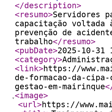
</description
>
<resumo
>
Servidores p
capacitação voltada 
prevenção de acident
trabalho
</resumo
>
<pubDate
>
2025-10-31 
<category
>
Administra
<link
>
https://www.ma
de-formacao-da-cipa-
gestao-em-mairinque
<
<image
>
<url
>
https://www.ma