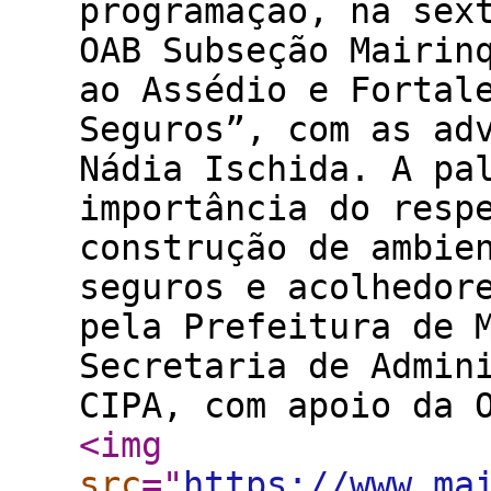
programação, na sex
OAB Subseção Mairin
ao Assédio e Fortal
Seguros”, com as ad
Nádia Ischida. A pa
importância do resp
construção de ambie
seguros e acolhedor
pela Prefeitura de 
Secretaria de Admin
CIPA, com apoio da
<img
src
="
https://www.ma