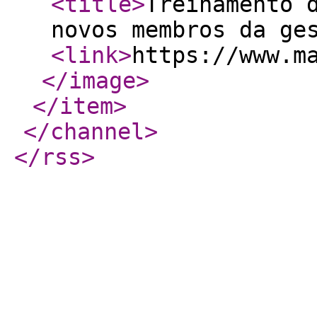
<title
>
Treinamento 
novos membros da ge
<link
>
https://www.m
</image
>
</item
>
</channel
>
</rss
>