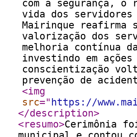
com a segurança, o 
vida dos servidores
Mairinque reafirma 
valorização dos ser
melhoria contínua d
investindo em ações
conscientização vol
prevenção de aci
<img
src
="
https://www.ma
</description
>
<resumo
>
Cerimônia fo
municipal e contou c