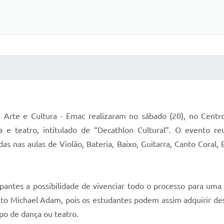
 MÍDIAS
RECEBA NOTÍCIAS
 Arte e Cultura - Emac realizaram no sábado (20), no Cent
ca e teatro, intitulado de “Decathlon Cultural”. O evento
as nas aulas de Violão, Bateria, Baixo, Guitarra, Canto Coral, 
pantes a possibilidade de vivenciar todo o processo para uma ap
eto Michael Adam, pois os estudantes podem assim adquirir des
o de dança ou teatro.