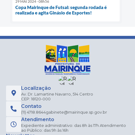
29 MAI 2024 - 08h56
Copa Mairinque de Futsal: segunda rodada é
realizada e agita Ginásio de Esportes!
Localização
Av. Dr. Lamartine Navarro, 514 Centro
CEP: 18120-000
Contato
(11) 4718.8644
gabinete@mairinque.sp.gov.br
Atendimento
Expediente administrativo: das 8h às 17h Atendimento
ao Público: das 9h às 16h