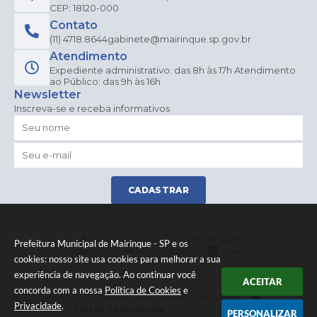
CEP: 18120-000
Contato
(11) 4718.8644
gabinete@mairinque.sp.gov.br
Atendimento
Expediente administrativo: das 8h às 17h Atendimento
ao Público: das 9h às 16h
Newsletter
Inscreva-se e receba informativos
CADASTRAR
Versão do Sistema:
3.5.3 - 19/06/2026
Prefeitura Municipal de Mairinque - SP e os
Portal atualizado em:
07/08/2026 15:31
Dados Abertos
cookies: nosso site usa cookies para melhorar a sua
experiência de navegação. Ao continuar você
ACEITAR
concorda com a nossa
Política de Cookies
e
© Copyright Instar - 2006-2026. Todos os direitos
Privacidade
.
reservados -
Instar Tecnologia
PERSONALIZAR