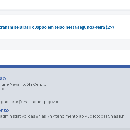
ransmite Brasil x Japão em telão nesta segunda-feira (29)
ção
rtine Navarro, 514 Centro
000
4
gabinete@mairinque.sp.gov.br
ento
dministrativo: das 8h às 17h Atendimento ao Público: das 9h às 16h