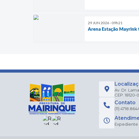
29 JUN 2026 - 09h21
Arena Estação Mayrink t
Localiza
Av. Dr. Lama
CEP: 18120-
Contato
(11) 4718.864
Atendim
Expediente a