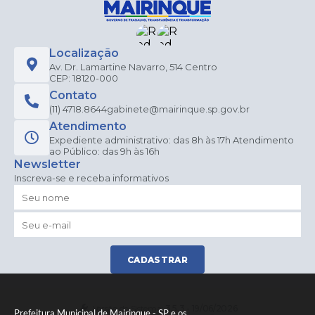
Localização
Av. Dr. Lamartine Navarro, 514 Centro
CEP: 18120-000
Contato
(11) 4718.8644
gabinete@mairinque.sp.gov.br
Atendimento
Expediente administrativo: das 8h às 17h Atendimento
ao Público: das 9h às 16h
Newsletter
Inscreva-se e receba informativos
CADASTRAR
Versão do Sistema:
3.5.3 - 19/06/2026
Prefeitura Municipal de Mairinque - SP e os