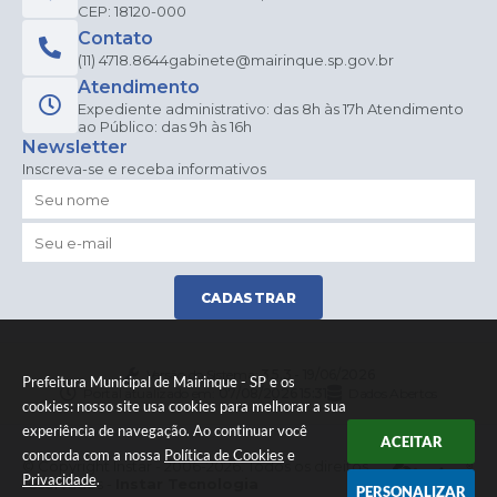
CEP: 18120-000
Contato
(11) 4718.8644
gabinete@mairinque.sp.gov.br
Atendimento
Expediente administrativo: das 8h às 17h Atendimento
ao Público: das 9h às 16h
Newsletter
Inscreva-se e receba informativos
CADASTRAR
Versão do Sistema:
3.5.3 - 19/06/2026
Prefeitura Municipal de Mairinque - SP e os
Portal atualizado em:
07/08/2026 15:31
Dados Abertos
cookies: nosso site usa cookies para melhorar a sua
experiência de navegação. Ao continuar você
ACEITAR
concorda com a nossa
Política de Cookies
e
© Copyright Instar - 2006-2026. Todos os direitos
Privacidade
.
reservados -
Instar Tecnologia
PERSONALIZAR