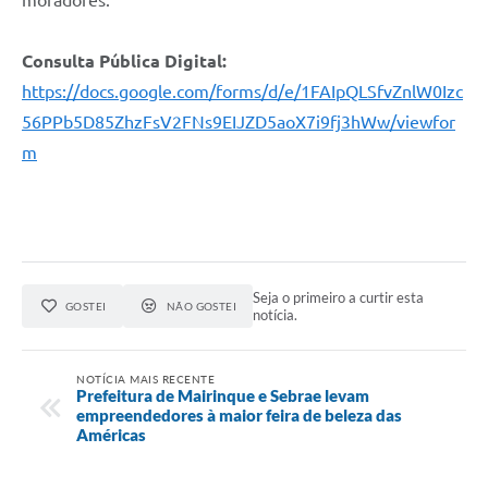
Consulta Pública Digital:
https://docs.google.com/forms/d/e/1FAIpQLSfvZnlW0Izc
56PPb5D85ZhzFsV2FNs9EIJZD5aoX7i9fj3hWw/viewfor
m
Seja o primeiro a curtir esta
GOSTEI
NÃO GOSTEI
notícia.
NOTÍCIA MAIS RECENTE
Prefeitura de Mairinque e Sebrae levam
empreendedores à maior feira de beleza das
Américas