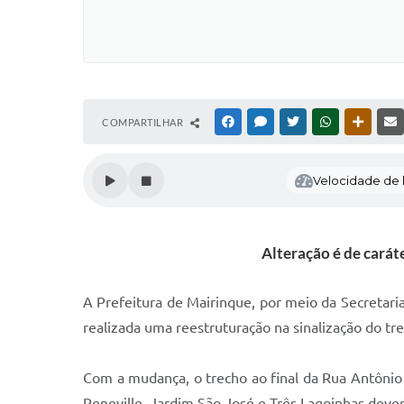
COMPARTILHAR
FACEBOOK
MESSENGER
TWITTER
WHATSAPP
OUTRAS
Velocidade de l
Alteração é de carát
A Prefeitura de Mairinque, por meio da Secretaria
realizada uma reestruturação na sinalização do tr
Com a mudança, o trecho ao final da Rua Antônio 
Reneville, Jardim São José e Três Lagoinhas deve