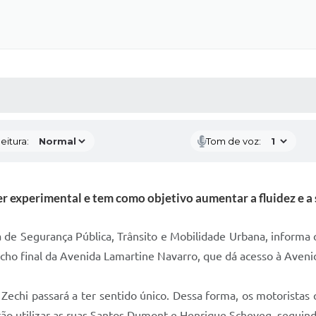
 MÍDIAS
RECEBA NOTÍCIAS
eitura:
Tom de voz:
er experimental e tem como objetivo aumentar a fluidez e a
 de Segurança Pública, Trânsito e Mobilidade Urbana, informa qu
echo final da Avenida Lamartine Navarro, que dá acesso à Avenid
Zechi passará a ter sentido único. Dessa forma, os motoristas 
rão utilizar as ruas Santos Dumont e Henrique Scheveg, seguin