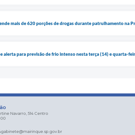
nde mais de 620 porções de drogas durante patrulhamento na P
 alerta para previsão de frio intenso nesta terça (14) e quarta-fei
ção
rtine Navarro, 514 Centro
000
4
gabinete@mairinque.sp.gov.br