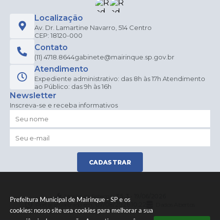
Localização
Av. Dr. Lamartine Navarro, 514 Centro
CEP: 18120-000
Contato
(11) 4718.8644
gabinete@mairinque.sp.gov.br
Atendimento
Expediente administrativo: das 8h às 17h Atendimento
ao Público: das 9h às 16h
Newsletter
Inscreva-se e receba informativos
CADASTRAR
Versão do Sistema:
3.5.3 - 19/06/2026
Prefeitura Municipal de Mairinque - SP e os
Portal atualizado em:
07/08/2026 10:22
Dados Abertos
cookies: nosso site usa cookies para melhorar a sua