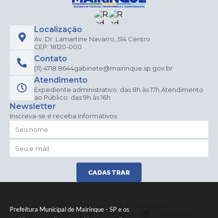
Localização
Av. Dr. Lamartine Navarro, 514 Centro
CEP: 18120-000
Contato
(11) 4718.8644
gabinete@mairinque.sp.gov.br
Atendimento
Expediente administrativo: das 8h às 17h Atendimento
ao Público: das 9h às 16h
Newsletter
Inscreva-se e receba informativos
CADASTRAR
Versão do Sistema:
3.5.3 - 19/06/2026
Prefeitura Municipal de Mairinque - SP e os
Portal atualizado em:
05/08/2026 13:15
Dados Abertos