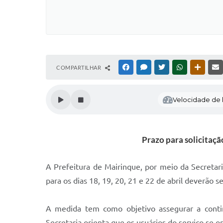
COMPARTILHAR
FACEBOOK
MESSENGER
TWITTER
WHATSAPP
OUTRAS
Velocidade de l
Prazo para solicitaçã
A Prefeitura de Mairinque, por meio da Secretar
para os dias 18, 19, 20, 21 e 22 de abril deverão s
A medida tem como objetivo assegurar a contin
Secretaria orienta que os usuários do serviço se