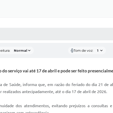
 MÍDIAS
RECEBA NOTÍCIAS
eitura:
Tom de voz:
o do serviço vai até 17 de abril e pode ser feito presencia
ia de Saúde, informa que, em razão do feriado do dia 21 de a
er realizados antecipadamente, até o dia 17 de abril de 2026.
uidade dos atendimentos, evitando prejuízos a consultas 
 organizem com antecedência.