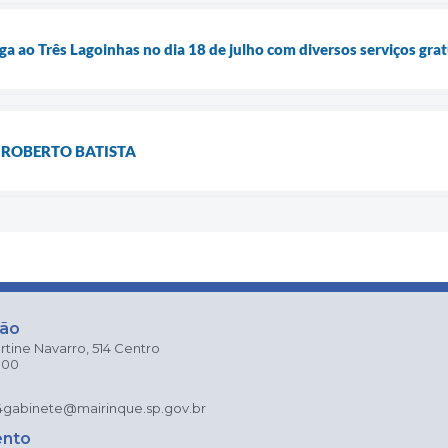
ga ao Três Lagoinhas no dia 18 de julho com diversos serviços gra
É ROBERTO BATISTA
ção
rtine Navarro, 514 Centro
000
4
gabinete@mairinque.sp.gov.br
ento