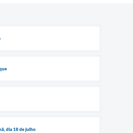
e
nque
ã, dia 18 de julho