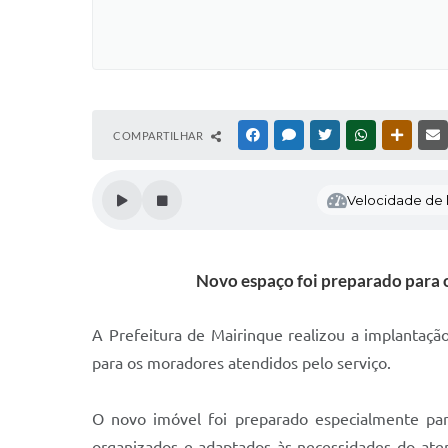
COMPARTILHAR
FACEBOOK
MESSENGER
TWITTER
WHATSAPP
OUTRAS
Velocidade de l
Novo espaço foi preparado para o
A Prefeitura de Mairinque realizou a implantaç
para os moradores atendidos pelo serviço.
O novo imóvel foi preparado especialmente par
organizados e adaptados às necessidades do ate