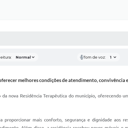
 MÍDIAS
RECEBA NOTÍCIAS
eitura:
Tom de voz:
ferecer melhores condições de atendimento, convivência e
ão da nova Residência Terapêutica do município, oferecendo u
a proporcionar mais conforto, segurança e dignidade aos r
ndimento. Além disso, a residência recebeu novos móveis e m