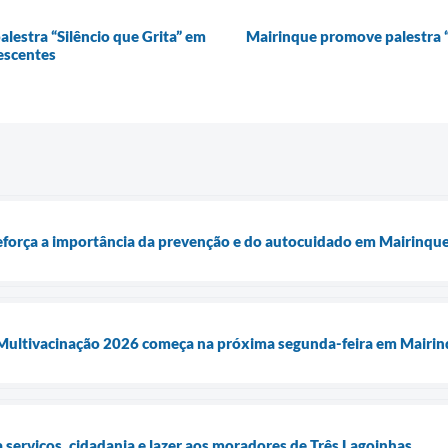
lestra “Silêncio que Grita” em
Mairinque promove palestra “S
lescentes
eforça a importância da prevenção e do autocuidado em Mairinqu
ultivacinação 2026 começa na próxima segunda-feira em Mairi
a serviços, cidadania e lazer aos moradores de Três Lagoinhas