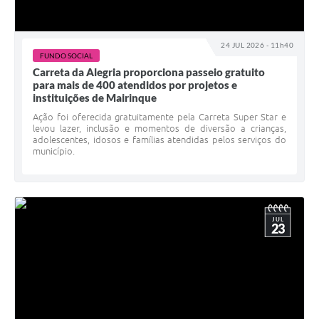
24 JUL 2026 - 11h40
FUNDO SOCIAL
Carreta da Alegria proporciona passeio gratuito
para mais de 400 atendidos por projetos e
instituições de Mairinque
Ação foi oferecida gratuitamente pela Carreta Super Star e
levou lazer, inclusão e momentos de diversão a crianças,
adolescentes, idosos e famílias atendidas pelos serviços do
município.
JUL
23