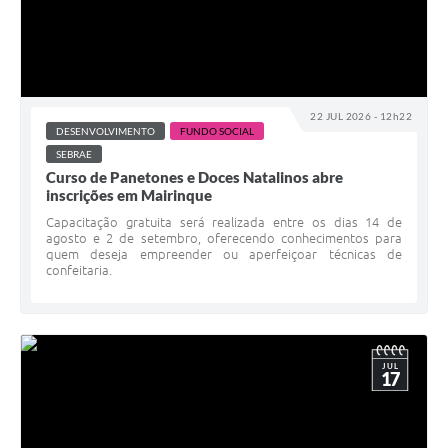
22 JUL 2026 - 12h22
DESENVOLVIMENTO
FUNDO SOCIAL
SEBRAE
Curso de Panetones e Doces Natalinos abre
inscrições em Mairinque
Capacitação gratuita será realizada entre os dias 14 de
agosto e 2 de setembro, oferecendo conhecimentos para
quem deseja empreender ou aperfeiçoar técnicas de
confeitaria.
JUL
17