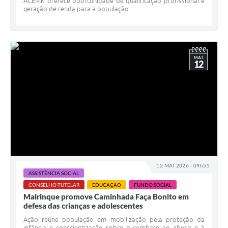
ACEMK oferece oportunidade de qualificação profissional e
geração de renda para a população.
MAI
12
12 MAI 2026 - 09h55
ASSISTÊNCIA SOCIAL
CONSELHO TUTELAR
EDUCAÇÃO
FUNDO SOCIAL
Mairinque promove Caminhada Faça Bonito em
defesa das crianças e adolescentes
Ação reúne população em mobilização pela proteção da
infância e conscientização sobre o combate ao abuso e à