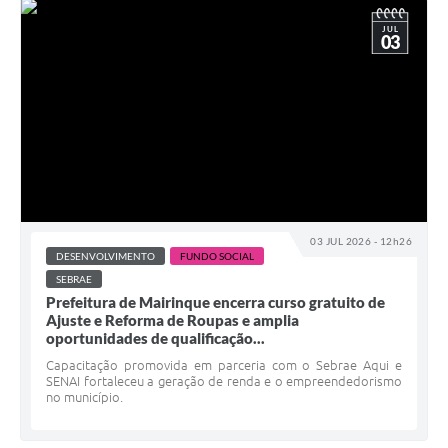
JUL
03
03 JUL 2026 - 12h26
DESENVOLVIMENTO
FUNDO SOCIAL
SEBRAE
Prefeitura de Mairinque encerra curso gratuito de
Ajuste e Reforma de Roupas e amplia
oportunidades de qualificação...
Capacitação promovida em parceria com o Sebrae Aqui e
SENAI fortaleceu a geração de renda e o empreendedorismo
no município.