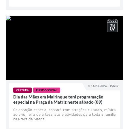
MAI
07
07 MAI 2026 - 15h32
CULTURA
FUNDO SOCIAL
Dia das Mães em Mairinque terá programação
especial na Praça da Matriz neste sábado (09)
Celebração especial contará com atrações culturais, música
ao vivo, feira de artesanato e atividades para toda a família
na Praça da Matriz.