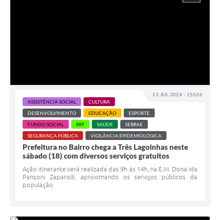
13 JUL 2026 - 15h26
ASSISTÊNCIA SOCIAL
CULTURA
DESENVOLVIMENTO
EDUCAÇÃO
ESPORTE
FUNDO SOCIAL
PAT
SAÚDE
SEBRAE
SEGURANÇA PÚBLICA
VIGILÂNCIA EPIDEMIOLÓGICA
Prefeitura no Bairro chega a Três Lagoinhas neste
sábado (18) com diversos serviços gratuitos
Ação itinerante será realizada das 9h às 14h, na E.M. Dona Ida
Pansoni Zaparolli, aproximando os serviços públicos da
população