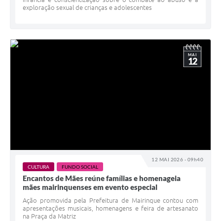
exploração sexual de crianças e adolescentes
MAI
12
12 MAI 2026 - 09h40
CULTURA
FUNDO SOCIAL
Encantos de Mães reúne famílias e homenageia
mães mairinquenses em evento especial
Ação promovida pela Prefeitura de Mairinque contou com
apresentações musicais, homenagens e feira de artesanato
na Praça da Matriz