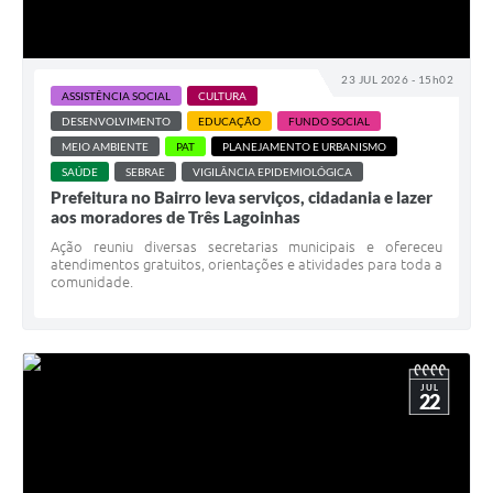
23 JUL 2026 - 15h02
ASSISTÊNCIA SOCIAL
CULTURA
DESENVOLVIMENTO
EDUCAÇÃO
FUNDO SOCIAL
MEIO AMBIENTE
PAT
PLANEJAMENTO E URBANISMO
SAÚDE
SEBRAE
VIGILÂNCIA EPIDEMIOLÓGICA
Prefeitura no Bairro leva serviços, cidadania e lazer
aos moradores de Três Lagoinhas
Ação reuniu diversas secretarias municipais e ofereceu
atendimentos gratuitos, orientações e atividades para toda a
comunidade.
JUL
22