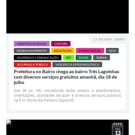
17 JUL 2026 - 12h03
ASSISTÊNCIA SOCIAL
CULTURA
DESENVOLVIMENTO
EDUCAÇÃO
FUNDO SOCIAL
GCM
GOVERNO E COMUNICAÇÃO
PAT
SAÚDE
SEBRAE
SEGURANÇA PÚBLICA
VIGILÂNCIA EPIDEMIOLÓGICA
Prefeitura no Bairro chega ao bairro Três Lagoinhas
com diversos serviços gratuitos amanhã, dia 18 de
julho
Das 9h às 14h, moradores terão acesso a atendimentos,
orientações, atividades de lazer e diversos serviços públicos
na E.M. Dona Ida Pansoni Zaparolli.
JUL
13