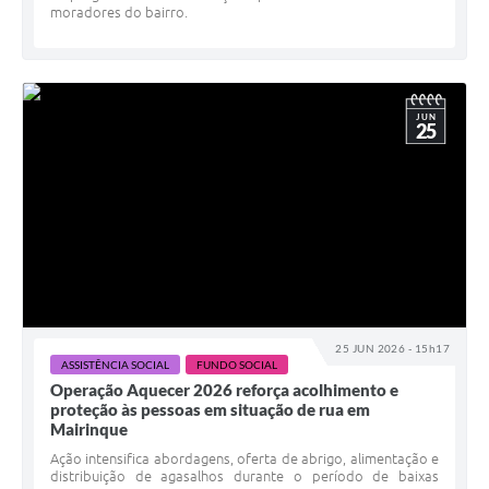
moradores do bairro.
JUN
25
25 JUN 2026 - 15h17
ASSISTÊNCIA SOCIAL
FUNDO SOCIAL
Operação Aquecer 2026 reforça acolhimento e
proteção às pessoas em situação de rua em
Mairinque
Ação intensifica abordagens, oferta de abrigo, alimentação e
distribuição de agasalhos durante o período de baixas