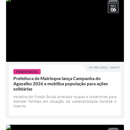
MAI
06
06 MAI 2026 - 16h19
FUNDO SOCIAL
Prefeitura de Mairinque lança Campanha do
Agasalho 2026 e mobiliza população para ações
solidárias
Iniciativa do Fundo Social arrecada roupas e cobertores para
atender famílias em situação de vulnerabilidade durante o
inverno