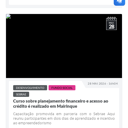
MAI
28
28 MAI 2026 - 16h04
DESENVOLVIMENTO
FUNDO SOCIAL
SEBRAE
Curso sobre planejamento financeiro e acesso ao
crédito é realizado em Mairinque
Capacitação promovida em parceria com o Sebrae Aqui
reuniu participantes em dois dias de aprendizado e incentivo
ao empreendedorismo