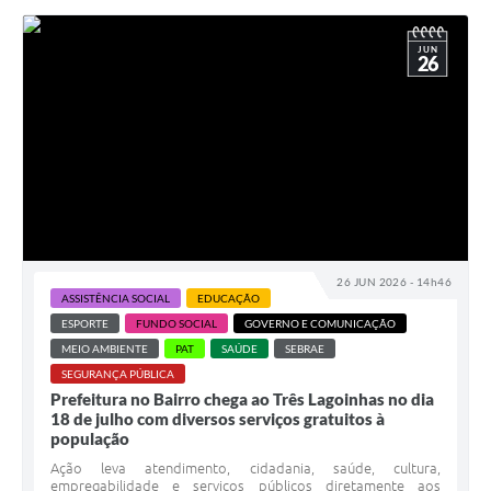
JUN
26
26 JUN 2026 - 14h46
ASSISTÊNCIA SOCIAL
EDUCAÇÃO
ESPORTE
FUNDO SOCIAL
GOVERNO E COMUNICAÇÃO
MEIO AMBIENTE
PAT
SAÚDE
SEBRAE
SEGURANÇA PÚBLICA
Prefeitura no Bairro chega ao Três Lagoinhas no dia
18 de julho com diversos serviços gratuitos à
população
Ação leva atendimento, cidadania, saúde, cultura,
empregabilidade e serviços públicos diretamente aos