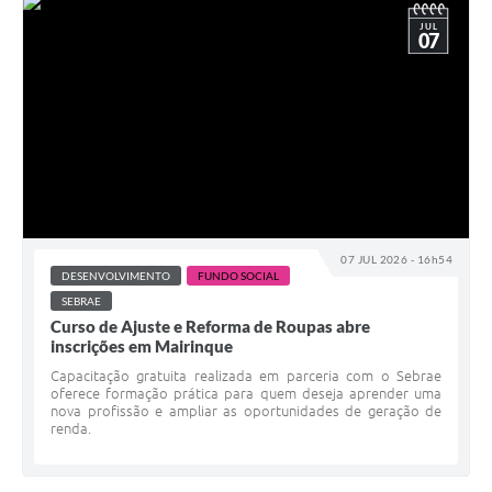
JUL
07
07 JUL 2026 - 16h54
DESENVOLVIMENTO
FUNDO SOCIAL
SEBRAE
Curso de Ajuste e Reforma de Roupas abre
inscrições em Mairinque
Capacitação gratuita realizada em parceria com o Sebrae
oferece formação prática para quem deseja aprender uma
nova profissão e ampliar as oportunidades de geração de
renda.