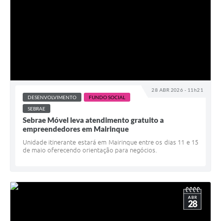
28 ABR 2026 - 11h21
DESENVOLVIMENTO
FUNDO SOCIAL
SEBRAE
Sebrae Móvel leva atendimento gratuito a
empreendedores em Mairinque
Unidade itinerante estará em Mairinque entre os dias 11 e 15
de maio oferecendo orientação para negócios.
ABR
28