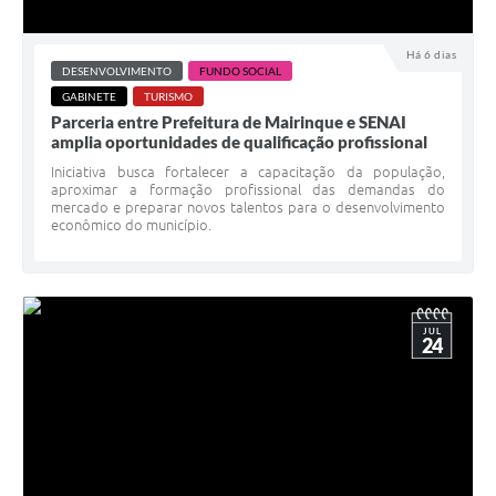
Há 6 dias
DESENVOLVIMENTO
FUNDO SOCIAL
GABINETE
TURISMO
Parceria entre Prefeitura de Mairinque e SENAI
amplia oportunidades de qualificação profissional
Iniciativa busca fortalecer a capacitação da população,
aproximar a formação profissional das demandas do
mercado e preparar novos talentos para o desenvolvimento
econômico do município.
JUL
24