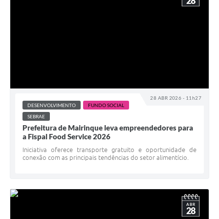
28
28 ABR 2026 - 11h27
DESENVOLVIMENTO
FUNDO SOCIAL
SEBRAE
Prefeitura de Mairinque leva empreendedores para
a Fispal Food Service 2026
Iniciativa oferece transporte gratuito e oportunidade de
conexão com as principais tendências do setor alimentício.
ABR
28