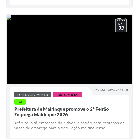
MAI
22
22 MAI 2026 - 11h58
DESENVOLVIMENTO
FUNDO SOCIAL
PAT
Prefeitura de Mairinque promove o 2º Feirão
Emprega Mairinque 2026
Ação reunirá empresas da cidade e região com centenas de
vagas de emprego para a população mairinquense