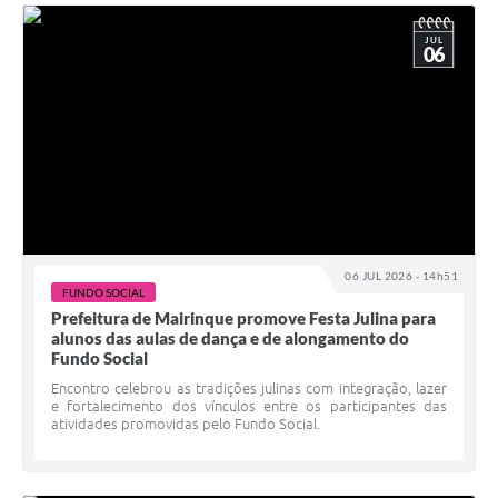
JUL
06
06 JUL 2026 - 14h51
FUNDO SOCIAL
Prefeitura de Mairinque promove Festa Julina para
alunos das aulas de dança e de alongamento do
Fundo Social
Encontro celebrou as tradições julinas com integração, lazer
e fortalecimento dos vínculos entre os participantes das
atividades promovidas pelo Fundo Social.