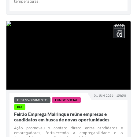
temperaturas.
JUN
01
01 JUN 2026 - 15h58
DESENVOLVIMENTO
FUNDO SOCIAL
PAT
Feirão Emprega Mairinque reúne empresas e
candidatos em busca de novas oportunidades
Ação promoveu o contato direto entre candidatos e
empregadores, fortalecendo a empregabilidade e o