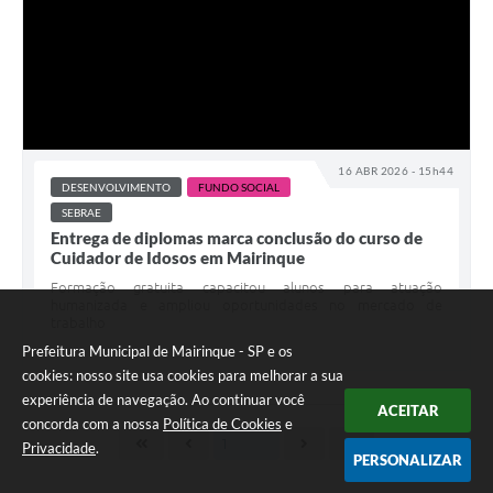
16 ABR 2026 - 15h44
DESENVOLVIMENTO
FUNDO SOCIAL
SEBRAE
Entrega de diplomas marca conclusão do curso de
Cuidador de Idosos em Mairinque
Formação gratuita capacitou alunos para atuação
humanizada e ampliou oportunidades no mercado de
trabalho
Prefeitura Municipal de Mairinque - SP e os
cookies: nosso site usa cookies para melhorar a sua
experiência de navegação. Ao continuar você
ACEITAR
concorda com a nossa
Política de Cookies
e
Privacidade
.
PERSONALIZAR