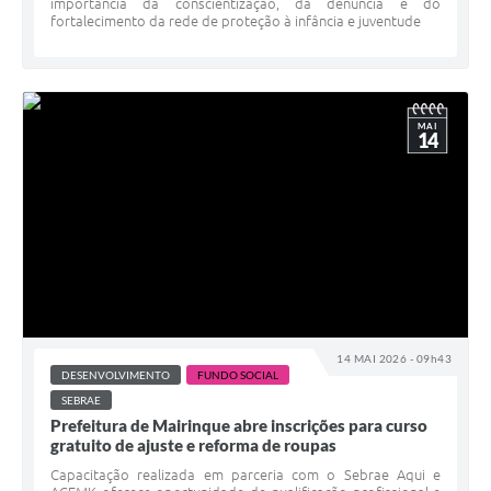
importância da conscientização, da denúncia e do
fortalecimento da rede de proteção à infância e juventude
MAI
14
14 MAI 2026 - 09h43
DESENVOLVIMENTO
FUNDO SOCIAL
SEBRAE
Prefeitura de Mairinque abre inscrições para curso
gratuito de ajuste e reforma de roupas
Capacitação realizada em parceria com o Sebrae Aqui e