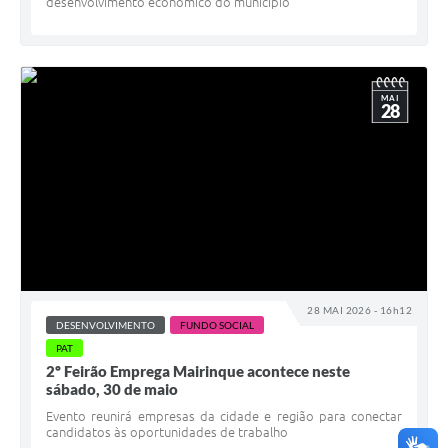
desenvolvimento econômico do município
MAI
28
28 MAI 2026 - 16h12
DESENVOLVIMENTO
FUNDO SOCIAL
PAT
2º Feirão Emprega Mairinque acontece neste
sábado, 30 de maio
Evento reunirá empresas da cidade e região para conectar
candidatos às oportunidades de trabalho