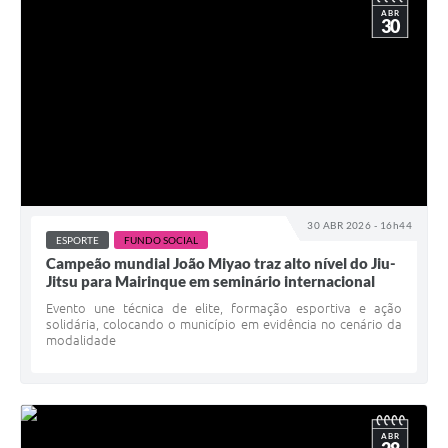
ABR
30
30 ABR 2026 - 16h44
ESPORTE
FUNDO SOCIAL
Campeão mundial João Miyao traz alto nível do Jiu-
Jitsu para Mairinque em seminário internacional
Evento une técnica de elite, formação esportiva e ação
solidária, colocando o município em evidência no cenário da
modalidade
ABR