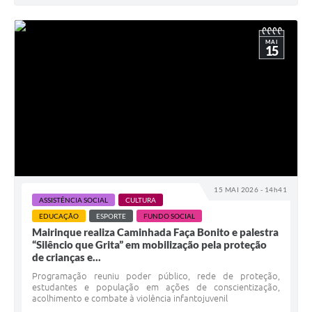
MAI
15
15 MAI 2026 - 14h41
ASSISTÊNCIA SOCIAL
CULTURA
EDUCAÇÃO
ESPORTE
FUNDO SOCIAL
Mairinque realiza Caminhada Faça Bonito e palestra
“Silêncio que Grita” em mobilização pela proteção
de crianças e...
Programação reuniu poder público, rede de proteção,
estudantes e população em ações de conscientização,
acolhimento e combate à violência infantojuvenil