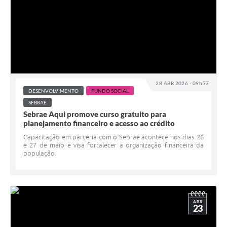
28 ABR 2026 - 09h57
DESENVOLVIMENTO
FUNDO SOCIAL
SEBRAE
Sebrae Aqui promove curso gratuito para
planejamento financeiro e acesso ao crédito
Capacitação em parceria com o Sebrae acontece nos dias 26
e 27 de maio e visa fortalecer a organização financeira da
população.
ABR
23