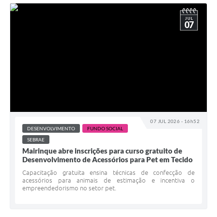
JUL
07
07 JUL 2026 - 16h52
DESENVOLVIMENTO
FUNDO SOCIAL
SEBRAE
Mairinque abre inscrições para curso gratuito de
Desenvolvimento de Acessórios para Pet em Tecido
Capacitação gratuita ensina técnicas de confecção de
acessórios para animais de estimação e incentiva o
empreendedorismo no setor pet.