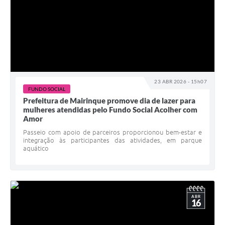
23 ABR 2026 - 15h07
FUNDO SOCIAL
Prefeitura de Mairinque promove dia de lazer para
mulheres atendidas pelo Fundo Social Acolher com
Amor
Passeio com apoio de parceiros proporcionou bem-estar e
integração às participantes das atividades, em parque
aquático
ABR
16