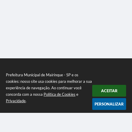
Prefeitura Municipal de Mairinque - SP e os
cookies: nosso site usa cookies para melhorar a sua
experiência de navegação. Ao continuar você
ACEITAR
concorda com a nossa
Política de Cookies
e
Privacidade
.
PERSONALIZAR