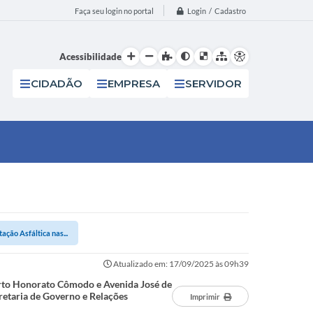
Login / Cadastro
Faça seu login no portal
Acessibilidade
CIDADÃO
EMPRESA
SERVIDOR
ção Asfáltica nas...
Atualizado em: 17/09/2025 às 09h39
erto Honorato Cômodo e Avenida José de
etaria de Governo e Relações
Imprimir