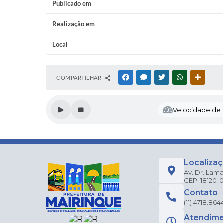
Publicado em
Realização em
Local
COMPARTILHAR
FACEBOOK
MESSENGER
TWITTER
WHATSAPP
OUTRAS
Velocidade de l
Localiza
Av. Dr. Lama
CEP: 18120-
Contato
(11) 4718.864
Atendim