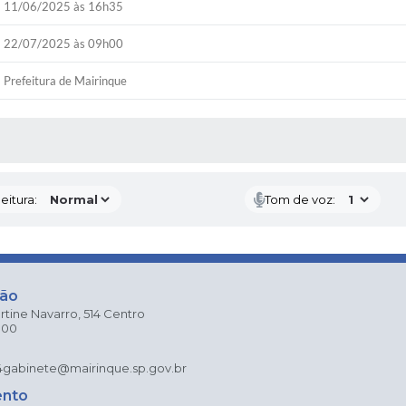
11/06/2025 às 16h35
22/07/2025 às 09h00
Prefeitura de Mairinque
 MÍDIAS
eitura:
Tom de voz:
ção
rtine Navarro, 514 Centro
000
4
gabinete@mairinque.sp.gov.br
ento