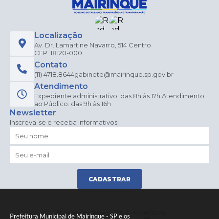
Localização
Av. Dr. Lamartine Navarro, 514 Centro
CEP: 18120-000
Contato
(11) 4718.8644
gabinete@mairinque.sp.gov.br
Atendimento
Expediente administrativo: das 8h às 17h Atendimento
ao Público: das 9h às 16h
Newsletter
Inscreva-se e receba informativos
CADASTRAR
Versão do Sistema:
3.5.3 - 19/06/2026
Prefeitura Municipal de Mairinque - SP e os