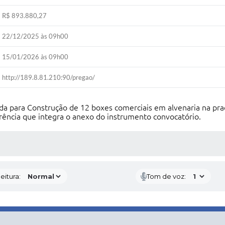
R$ 893.880,27
22/12/2025 às 09h00
15/01/2026 às 09h00
http://189.8.81.210:90/pregao/
a para Construção de 12 boxes comerciais em alvenaria na praç
ência que integra o anexo do instrumento convocatório.
 MÍDIAS
eitura:
Tom de voz: