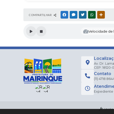
COMPARTILHAR
FACEBOOK
MESSENGER
TWITTER
WHATSAPP
OUTRAS
Velocidade de l
Localiza
Av. Dr. Lama
CEP: 18120-
Contato
(11) 4718.864
Atendim
Expediente a
Versão