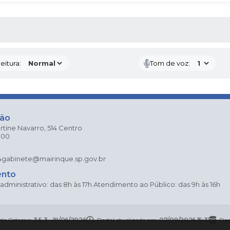
 MÍDIAS
eitura:
Tom de voz:
ção
rtine Navarro, 514 Centro
000
4
gabinete@mairinque.sp.gov.br
ento
dministrativo: das 8h às 17h Atendimento ao Público: das 9h às 16h
 do Sistema:
3.5.3 - 19/06/2026
Portal atualizado em:
07/08/2026 15:31
Dad