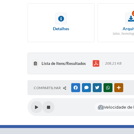
Detalhes
Arqui
(atas, homolog
Lista de Itens/Resultados
208,21 KB
COMPARTILHAR
FACEBOOK
MESSENGER
TWITTER
WHATSAPP
OUTRAS
Velocidade de l