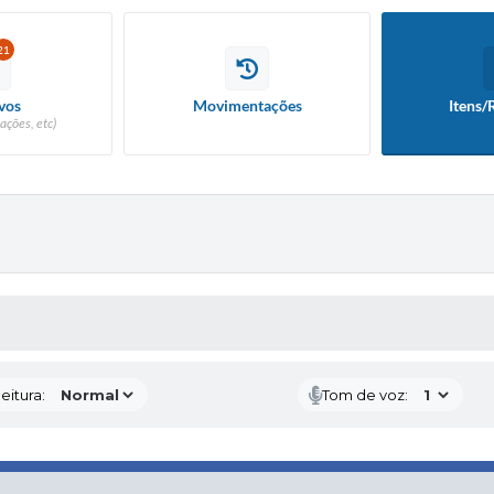
21
vos
Movimentações
Itens/
ações, etc)
 MÍDIAS
eitura:
Tom de voz: