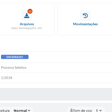
10
Arquivos
Movimentações
(atas, homologações, etc)
ENCERRADO
Processo Seletivo
1/2018
 MÍDIAS
eitura:
Tom de voz: