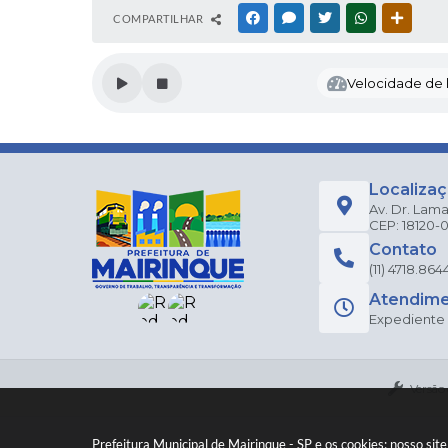
COMPARTILHAR
FACEBOOK
MESSENGER
TWITTER
WHATSAPP
OUTRAS
Velocidade de l
Localiza
Av. Dr. Lama
CEP: 18120-
Contato
(11) 4718.864
Atendim
Expediente a
Versão
Prefeitura Municipal de Mairinque - SP e os cookies: nosso si