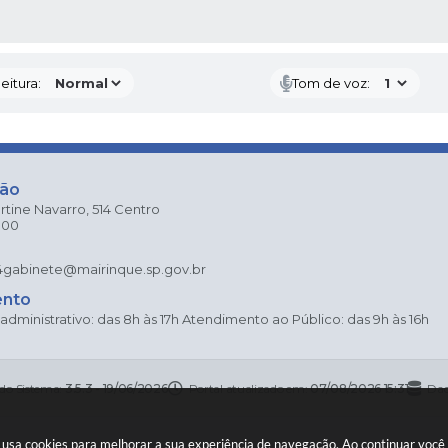
 MÍDIAS
eitura:
Tom de voz:
ção
rtine Navarro, 514 Centro
000
4
gabinete@mairinque.sp.gov.br
ento
dministrativo: das 8h às 17h Atendimento ao Público: das 9h às 16h
 do Sistema:
3.5.3 - 19/06/2026
Portal atualizado em:
07/08/2026 15:31
Dad
te usa cookies para melhorar a sua experiência de navegação. Ao continuar voc