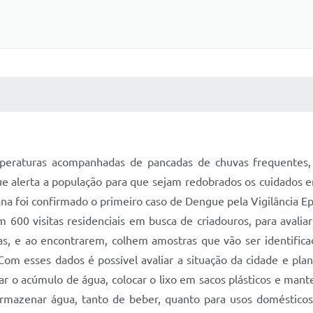
 MÍDIAS
RECEBA NOTÍCIAS
peraturas acompanhadas de pancadas de chuvas frequentes,
e alerta a população para que sejam redobrados os cuidados em
na foi confirmado o primeiro caso de Dengue pela Vigilância Ep
600 visitas residenciais em busca de criadouros, para avaliar 
rvas, e ao encontrarem, colhem amostras que vão ser identifi
 Com esses dados é possível avaliar a situação da cidade e pla
r o acúmulo de água, colocar o lixo em sacos plásticos e mant
 armazenar água, tanto de beber, quanto para usos domésticos