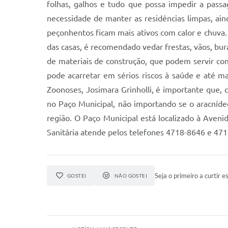
folhas, galhos e tudo que possa impedir a pass
necessidade de manter as residências limpas, ai
peçonhentos ficam mais ativos com calor e chuva.
das casas, é recomendado vedar frestas, vãos, bur
de materiais de construção, que podem servir com
pode acarretar em sérios riscos à saúde e até m
Zoonoses, Josimara Grinholli, é importante que, c
no Paço Municipal, não importando se o aracnídeo
região. O Paço Municipal está localizado à Aveni
Sanitária atende pelos telefones 4718-8646 e 47
Seja o primeiro a curtir es
GOSTEI
NÃO GOSTEI