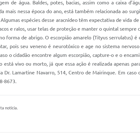
agem de água. Baldes, potes, bacias, assim como a caixa d’á
nda mais nessa época do ano, está também relacionada ao sur
 Algumas espécies desse aracnídeo têm expectativa de vida de a
acos e ralos, usar telas de proteção e manter o quintal sempr
o forma de abrigo. O escorpião amarelo (Tityus serrulatus) é 
atar, pois seu veneno é neurotóxico e age no sistema nervoso
aso o cidadão encontre algum escorpião, capture-o e o encamin
 está vivo ou morto, já que essa ação é realizada apenas para
da Dr. Lamartine Navarro, 514, Centro de Mairinque. Em caso d
18-8673.
ta notícia.