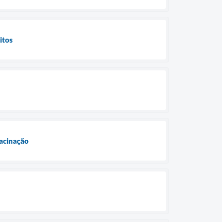
itos
vacinação