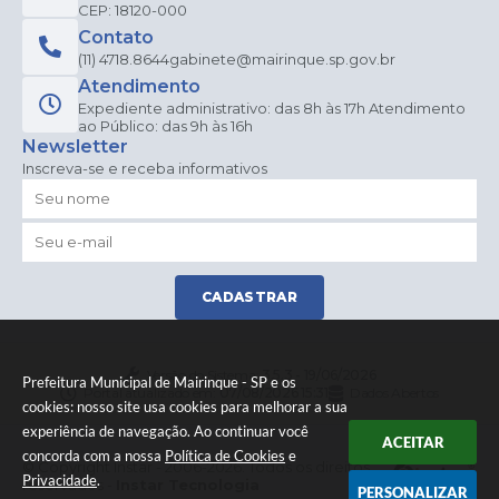
CEP: 18120-000
Contato
(11) 4718.8644
gabinete@mairinque.sp.gov.br
Atendimento
Expediente administrativo: das 8h às 17h Atendimento
ao Público: das 9h às 16h
Newsletter
Inscreva-se e receba informativos
CADASTRAR
Versão do Sistema:
3.5.3 - 19/06/2026
Prefeitura Municipal de Mairinque - SP e os
Portal atualizado em:
07/08/2026 15:31
Dados Abertos
cookies: nosso site usa cookies para melhorar a sua
experiência de navegação. Ao continuar você
ACEITAR
concorda com a nossa
Política de Cookies
e
© Copyright Instar - 2006-2026. Todos os direitos
Privacidade
.
reservados -
Instar Tecnologia
PERSONALIZAR