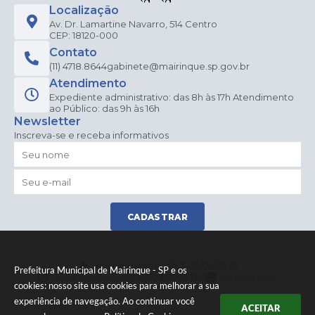
Localização
Av. Dr. Lamartine Navarro, 514 Centro
CEP: 18120-000
Contato
(11) 4718.8644
gabinete@mairinque.sp.gov.br
Atendimento
Expediente administrativo: das 8h às 17h Atendimento
ao Público: das 9h às 16h
Newsletter
Inscreva-se e receba informativos
CADASTRAR
Versão do Sistema:
3.5.3 - 19/06/2026
Prefeitura Municipal de Mairinque - SP e os
Portal atualizado em:
05/08/2026 13:15
Dados Abertos
cookies: nosso site usa cookies para melhorar a sua
experiência de navegação. Ao continuar você
ACEITAR