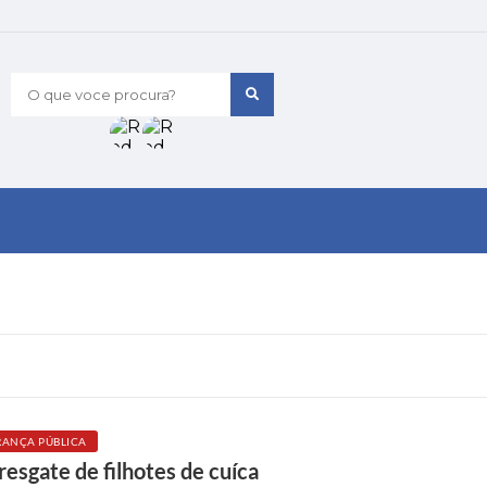
O que voce procura?
RANÇA PÚBLICA
resgate de filhotes de cuíca