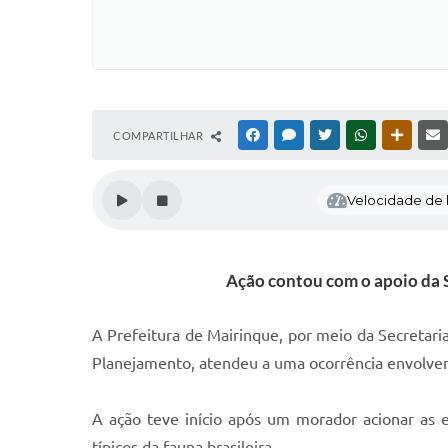
COMPARTILHAR
FACEBOOK
MESSENGER
TWITTER
WHATSAPP
OUTRAS
Velocidade de l
Ação contou com o apoio da 
A Prefeitura de Mairinque, por meio da Secretari
Planejamento, atendeu a uma ocorrência envolvend
A ação teve início após um morador acionar as eq
típicos da fauna brasileira.