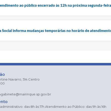
tendimento ao público encerrado às 12h na próxima segunda-feira
ia Social informa mudanças temporárias no horário de atendimento
ção
rtine Navarro, 514 Centro
000
4
gabinete@mairinque.sp.gov.br
ento
dministrativo: das 8h às 17h Atendimento ao Público: das 9h às 16h