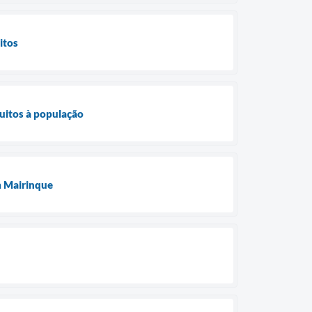
itos
tuitos à população
m Mairinque