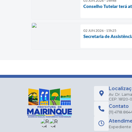
03 JUN 2026 - 14h48
Conselho Tutelar terá a
02 JUN 2026 - 15h25
Secretaria de Assistênc
Localiza
Av. Dr. Lama
CEP: 18120-
Contato
(11) 4718.864
Atendim
Expediente a