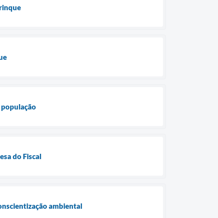
irinque
ue
a população
sa do Fiscal
onscientização ambiental