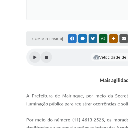
COMPARTILHAR
FACEBOOK
MESSENGER
TWITTER
WHATSAPP
OUTRAS
Velocidade de l
Mais agilida
A Prefeitura de Mairinque, por meio da Secret
iluminação pública para registrar ocorrências e so
Por meio do número (11) 4613-2526, os morado
danificadas ou outras situações relacionadas à red