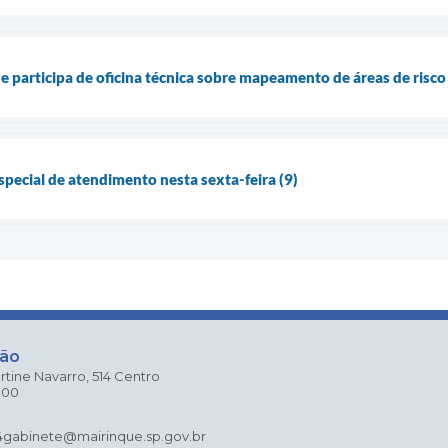
ue participa de oficina técnica sobre mapeamento de áreas de risc
special de atendimento nesta sexta-feira (9)
ção
rtine Navarro, 514 Centro
000
4
gabinete@mairinque.sp.gov.br