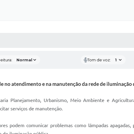
 MÍDIAS
RECEBA NOTÍCIAS
eitura:
Tom de voz:
de no atendimento e na manutenção da rede de iluminação 
aria Planejamento, Urbanismo, Meio Ambiente e Agricultura
licitar serviços de manutenção.
res podem comunicar problemas como lâmpadas apagadas, p
e de iluminação pública.