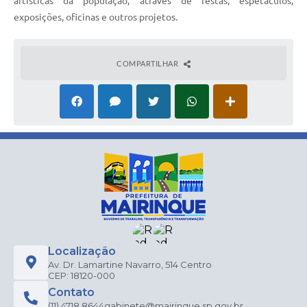
artísticas da população, através de festas, espetáculos,
exposições, oficinas e outros projetos.
COMPARTILHAR
Localização
Av. Dr. Lamartine Navarro, 514 Centro
CEP: 18120-000
Contato
(11) 4718.8644
gabinete@mairinque.sp.gov.br