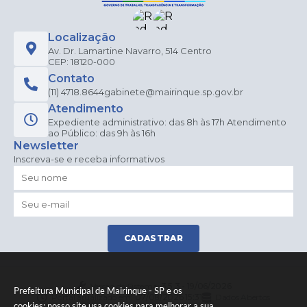
Localização
Av. Dr. Lamartine Navarro, 514 Centro
CEP: 18120-000
Contato
(11) 4718.8644
gabinete@mairinque.sp.gov.br
Atendimento
Expediente administrativo: das 8h às 17h Atendimento
ao Público: das 9h às 16h
Newsletter
Inscreva-se e receba informativos
CADASTRAR
Versão do Sistema:
3.5.3 - 19/06/2026
Prefeitura Municipal de Mairinque - SP e os
Portal atualizado em:
07/08/2026 15:31
Dados Abertos
cookies: nosso site usa cookies para melhorar a sua