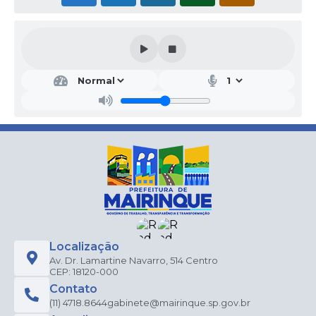
SEC
RET
ARI
A
MU
NIC
IPA
L DE
EDU
CA
ÇÃ
O E
CUL
TUR
A
Localização
Av. Dr. Lamartine Navarro, 514 Centro
Sand
CEP: 18120-000
ro
Mau
Contato
ro do
(11) 4718.8644
gabinete@mairinque.sp.gov.br
Nasc