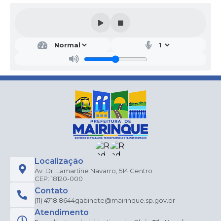
SEC
RET
ARI
A
MU
NIC
IPA
L DE
EDU
CA
ÇÃ
O E
CUL
TUR
A
Localização
Av. Dr. Lamartine Navarro, 514 Centro
Sand
CEP: 18120-000
ro
Mau
Contato
ro do
(11) 4718.8644
gabinete@mairinque.sp.gov.br
Nasc
imen
Atendimento
to